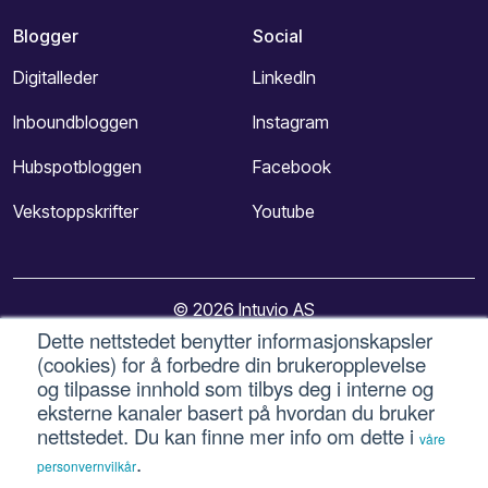
Blogger
Social
Digitalleder
LinkedIn
Inboundbloggen
Instagram
Hubspotbloggen
Facebook
Vekstoppskrifter
Youtube
© 2026 Intuvio AS
Dette nettstedet benytter informasjonskapsler
(cookies) for å forbedre din brukeropplevelse
Personvern og vilkår for bruk
-
Bruk av informasjonskapsler
og tilpasse innhold som tilbys deg i interne og
-
Cookie-innstillinger
eksterne kanaler basert på hvordan du bruker
nettstedet. Du kan finne mer info om dette i
våre
.
personvernvilkår