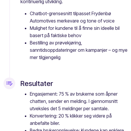
kontinuerlig utvikling.
Chatbot-grensesnitt tilpasset Frydenbø
Automotives merkevare og tone of voice
Mulighet for kundene til å finne sin ideelle bil
basert på faktiske behov
Bestilling av prøvekjøring,
sanntidsoppdateringer om kampanjer – og mye
mer tilgjengelig
tv_options_edit_channels
Resultater
Engasjement: 75 % av brukerne som åpner
chatten, sender en melding. I gjennomsnitt
utveksles det 5 meldinger per samtale.
Konvertering: 20 % klikker seg videre på
anbefalte biler.
Bedre brukeropplevelse: Kundene kan enklere