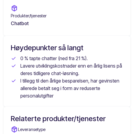
package_2
Produkter/tjenester
Chatbot
Høydepunkter så langt
0 % tapte chatter (ned fra 21 %).
Lavere utviklingskostnader enn en årlig lisens på
deres tidligere chat-løsning.
I tillegg til den årlige besparelsen, har gevinsten
allerede betalt seg i form av reduserte
personalutgifter
Relaterte produkter/tjenester
package_2
Leveransetype