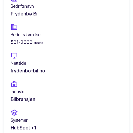
Bedriftsnavn
Frydenbø Bil
domain
Bedriftsstørrelse
501-2000
ansatte
desktop_windows
Nettside
frydenbo-bil.no
business_center
Industri
Bilbransjen
stacks
Systemer
HubSpot +1