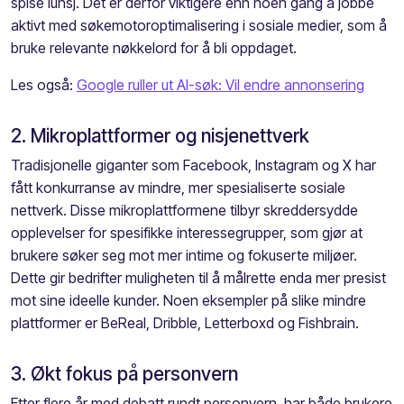
spise lunsj. Det er derfor viktigere enn noen gang å jobbe
aktivt med søkemotoroptimalisering i sosiale medier, som å
bruke relevante nøkkelord for å bli oppdaget.
Les også:
Google ruller ut AI-søk: Vil endre annonsering
2. Mikroplattformer og nisjenettverk
Tradisjonelle giganter som Facebook, Instagram og X har
fått konkurranse av mindre, mer spesialiserte sosiale
nettverk. Disse mikroplattformene tilbyr skreddersydde
opplevelser for spesifikke interessegrupper, som gjør at
brukere søker seg mot mer intime og fokuserte miljøer.
Dette gir bedrifter muligheten til å målrette enda mer presist
mot sine ideelle kunder. Noen eksempler på slike mindre
plattformer er BeReal, Dribble, Letterboxd og Fishbrain.
3. Økt fokus på personvern
Etter flere år med debatt rundt personvern, har både brukere