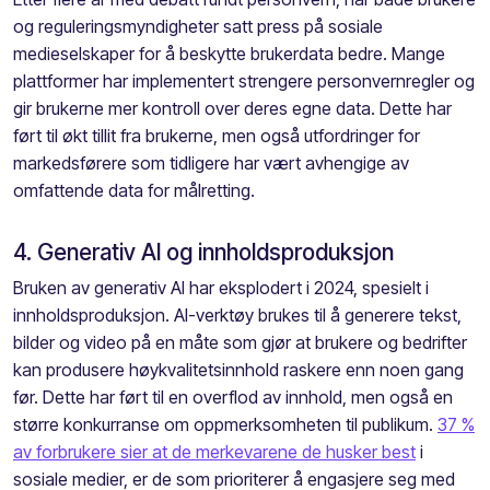
og reguleringsmyndigheter satt press på sosiale
medieselskaper for å beskytte brukerdata bedre. Mange
plattformer har implementert strengere personvernregler og
gir brukerne mer kontroll over deres egne data. Dette har
ført til økt tillit fra brukerne, men også utfordringer for
markedsførere som tidligere har vært avhengige av
omfattende data for målretting.
4. Generativ AI og innholdsproduksjon
Bruken av generativ AI har eksplodert i 2024, spesielt i
innholdsproduksjon. AI-verktøy brukes til å generere tekst,
bilder og video på en måte som gjør at brukere og bedrifter
kan produsere høykvalitetsinnhold raskere enn noen gang
før. Dette har ført til en overflod av innhold, men også en
større konkurranse om oppmerksomheten til publikum.
37 %
av forbrukere sier at de merkevarene de husker best
i
sosiale medier, er de som prioriterer å engasjere seg med