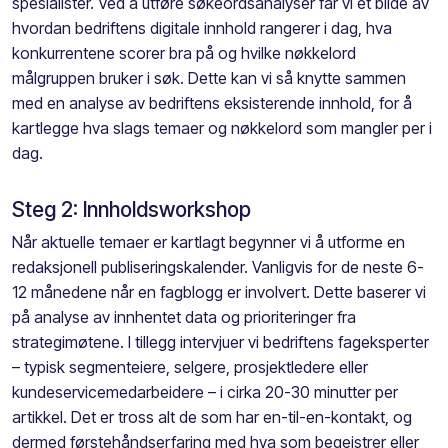
spesialister. Ved å utføre søkeordsanalyser får vi et bilde av
hvordan bedriftens digitale innhold rangerer i dag, hva
konkurrentene scorer bra på og hvilke nøkkelord
målgruppen bruker i søk. Dette kan vi så knytte sammen
med en analyse av bedriftens eksisterende innhold, for å
kartlegge hva slags temaer og nøkkelord som mangler per i
dag.
Steg 2: Innholdsworkshop
Når aktuelle temaer er kartlagt begynner vi å utforme en
redaksjonell publiseringskalender. Vanligvis for de neste 6-
12 månedene når en fagblogg er involvert. Dette baserer vi
på analyse av innhentet data og prioriteringer fra
strategimøtene. I tillegg intervjuer vi bedriftens fageksperter
– typisk segmenteiere, selgere, prosjektledere eller
kundeservicemedarbeidere – i cirka 20-30 minutter per
artikkel. Det er tross alt de som har en-til-en-kontakt, og
dermed førstehåndserfaring med hva som begeistrer eller