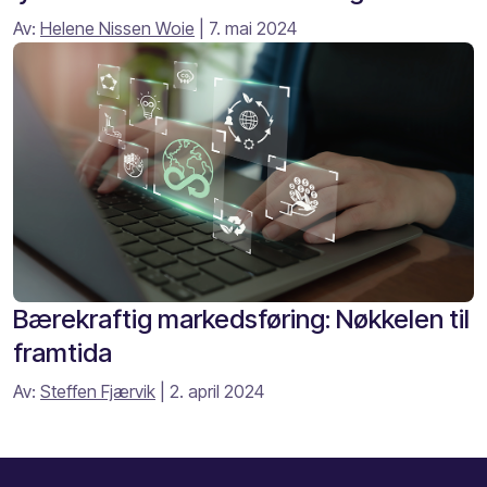
Av:
Helene Nissen Woie
| 7. mai 2024
Bærekraftig markedsføring: Nøkkelen til
framtida
Av:
Steffen Fjærvik
| 2. april 2024