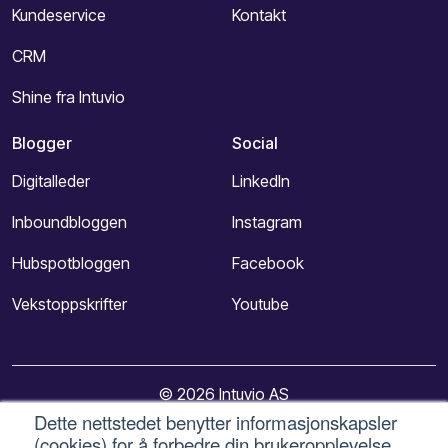
Kundeservice
Kontakt
CRM
Shine fra Intuvio
Blogger
Social
Digitalleder
LinkedIn
Inboundbloggen
Instagram
Hubspotbloggen
Facebook
Vekstoppskrifter
Youtube
© 2026 Intuvio AS
Dette nettstedet benytter informasjonskapsler
(cookies) for å forbedre din brukeropplevelse