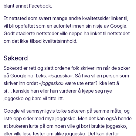
blant annet Facebook.
Et nettsted som svært mange andre kvalitetssider linker til,
vil bli oppfattet som en autoritet innen sin nisje av Google.
Godt etablerte nettsteder ville neppe ha linket til nettstedet
om det ikke tilbød kvalitetsinnhold.
Søkeord
Søkeord er rett og slett ordene folk skriver inn når de søker
på Google.no, f.eks. «
joggesko
». Så hva vil en person som
skriver inn ordet «
joggesko
» være ute etter? Ikke lett å
si ... kanskje han eller hun vurderer å kjøpe seg nye
joggesko og bare vil titte litt.
Google vil sannsynligvis tolke søkeren på samme måte, og
liste opp sider med mye joggesko. Men det kan også hende
at brukeren lurte på om noen ville gi bort brukte joggesko,
eller ville lese tester om ulike joggesko. Det kan derfor