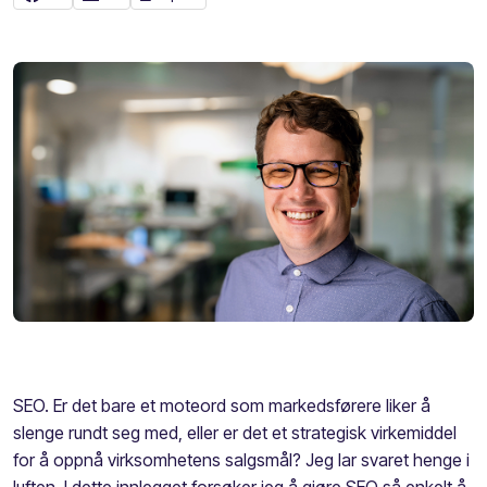
SEO. Er det bare et moteord som markedsførere liker å
slenge rundt seg med, eller er det et strategisk virkemiddel
for å oppnå virksomhetens salgsmål? Jeg lar svaret henge i
luften. I dette innlegget forsøker jeg å gjøre SEO så enkelt å