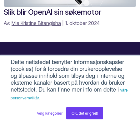
Slik blir OpenAI sin søkemotor
Av:
Mia Kristine Bitangisha
| 1. oktober 2024
Dette nettstedet benytter informasjonskapsler
Kontakt oss for en hyggelig prat
(cookies) for å forbedre din brukeropplevelse
om hva vi kan hjelpe deg med!
og tilpasse innhold som tilbys deg i interne og
eksterne kanaler basert på hvordan du bruker
nettstedet. Du kan finne mer info om dette i
våre
.
personvernvilkår
Kontakt oss
Velg kategorier
OK, det er greit!
Våre tjenester
Intuvio