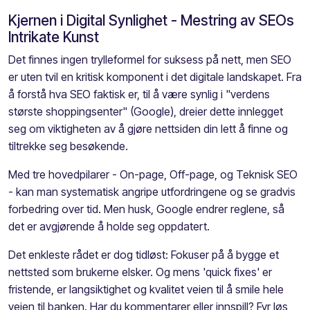
Kjernen i Digital Synlighet - Mestring av SEOs
Intrikate Kunst
Det finnes ingen trylleformel for suksess på nett, men SEO
er uten tvil en kritisk komponent i det digitale landskapet. Fra
å forstå hva SEO faktisk er, til å være synlig i "verdens
største shoppingsenter" (Google), dreier dette innlegget
seg om viktigheten av å gjøre nettsiden din lett å finne og
tiltrekke seg besøkende.
Med tre hovedpilarer - On-page, Off-page, og Teknisk SEO
- kan man systematisk angripe utfordringene og se gradvis
forbedring over tid. Men husk, Google endrer reglene, så
det er avgjørende å holde seg oppdatert.
Det enkleste rådet er dog tidløst: Fokuser på å bygge et
nettsted som brukerne elsker. Og mens 'quick fixes' er
fristende, er langsiktighet og kvalitet veien til å smile hele
veien til banken. Har du kommentarer eller innspill? Fyr løs