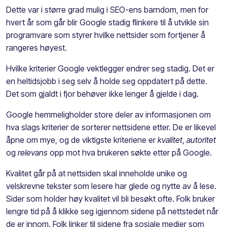
Dette var i større grad mulig i SEO-ens barndom, men for
hvert år som går blir Google stadig flinkere til å utvikle sin
programvare som styrer hvilke nettsider som fortjener å
rangeres høyest.
Hvilke kriterier Google vektlegger endrer seg stadig. Det er
en heltidsjobb i seg selv å holde seg oppdatert på dette.
Det som gjaldt i fjor behøver ikke lenger å gjelde i dag.
Google hemmeligholder store deler av informasjonen om
hva slags kriterier de sorterer nettsidene etter. De er likevel
åpne om mye, og de viktigste kriteriene er
kvalitet
,
autoritet
og
relevans
opp mot hva brukeren søkte etter på Google.
Kvalitet går på at nettsiden skal inneholde unike og
velskrevne tekster som lesere har glede og nytte av å lese.
Sider som holder høy kvalitet vil bli besøkt ofte. Folk bruker
lengre tid på å klikke seg igjennom sidene på nettstedet når
de er innom. Folk linker til sidene fra sosiale medier som