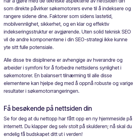
har å gjøre med de tekniske aspektene av nettsiden din
som direkte påvirker søkemotorers evne til å indeksere og
rangere sidene dine. Faktorer som sidens lastetid,
mobilvennlighet, sikkerhet, og en klar og effektiv
indekseringsstruktur er avgjørende. Uten solid teknisk SEO
vil de andre komponentene i din SEO-strategi ikke kunne
yte sitt fulle potensiale.
Alle disse tre disiplinene er avhengige av hverandre og
arbeider i symfoni for å forbedre nettsidens synlighet i
søkemotorer. En balansert tilnærming til alle disse
elementene kan hjelpe deg med å oppnå robuste og varige
resultater i søkemotorrangeringen.
Få besøkende på nettsiden din
Se for deg at du nettopp har fått opp en ny hjemmeside på
internett. Du klapper deg selv stolt på skulderen; nå skal du
endelig få budskapet ditt ut i verden!