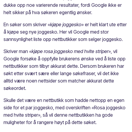
dukke opp noe varierende resultater, fordi Google ikke er
helt sikker på hva søkeren egentlig ønsker.
En søker som skriver «
kjøpe joggesko
» er helt klart ute etter
å kjøpe seg nye joggesko. Her vil Google med stor
sannsynlighet liste opp nettbutikker som selger joggesko.
Skriver man «
kjøpe rosa joggesko med hvite striper
», vil
Google forsøke å oppfylle brukerens ønske ved å liste opp
nettbutikker som tilbyr akkurat dette. Dersom brukeren har
søkt etter svært sære eller lange søkefraser, vil det ikke
alltid være noen nettsider som matcher akkurat dette
søkeordet.
Skulle det være en nettbutikk som hadde nettopp en egen
side for et par joggesko, med overskriften «Rosa joggesko
med hvite striper», så vil denne nettbutikken ha gode
muligheter for å rangere høyt på dette søket.