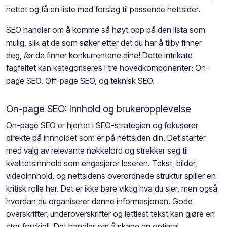
nettet og få en liste med forslag til passende nettsider.
SEO handler om å komme så høyt opp på den lista som
mulig, slik at de som søker etter det du har å tilby finner
deg,
før
de finner konkurrentene dine! Dette intrikate
fagfeltet kan kategoriseres i tre hovedkomponenter: On-
page SEO, Off-page SEO, og teknisk SEO.
On-page SEO: Innhold og brukeropplevelse
On-page SEO er hjertet i SEO-strategien og fokuserer
direkte på innholdet som er på nettsiden din. Det starter
med valg av relevante nøkkelord og strekker seg til
kvalitetsinnhold som engasjerer leseren. Tekst, bilder,
videoinnhold, og nettsidens overordnede struktur spiller en
kritisk rolle her. Det er ikke bare viktig hva du sier, men også
hvordan du organiserer denne informasjonen. Gode
overskrifter, underoverskrifter og lettlest tekst kan gjøre en
stor forskjell. Det handler om å skape en optimal