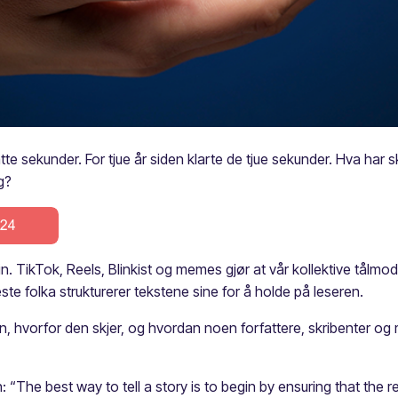
e sekunder. For tjue år siden klarte de tjue sekunder. Hva har 
g?
. TikTok, Reels, Blinkist og memes gjør at vår kollektive tålmodigh
e folka strukturerer tekstene sine for å holde på leseren.
en, hvorfor den skjer, og hvordan noen forfattere, skribenter og
an: “The best way to tell a story is to begin by ensuring that the