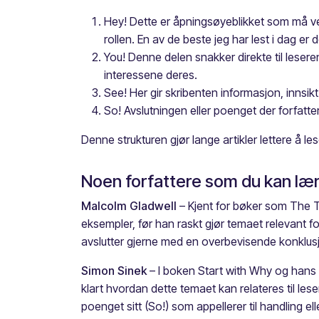
Hey! Dette er åpningsøyeblikket som må vek
rollen. En av de beste jeg har lest i dag er
You! Denne delen snakker direkte til leseren
interessene deres.
See! Her gir skribenten informasjon, innsik
So! Avslutningen eller poenget der forfatte
Denne strukturen gjør lange artikler lettere å lese
Noen forfattere som du kan lær
Malcolm Gladwell
– Kjent for bøker som The Ti
eksempler, før han raskt gjør temaet relevant f
avslutter gjerne med en overbevisende konklusj
Simon Sinek
– I boken Start with Why og hans T
klart hvordan dette temaet kan relateres til les
poenget sitt (So!) som appellerer til handling ell