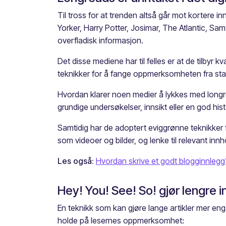
Til tross for at trenden altså går mot kortere i
Yorker, Harry Potter, Josimar, The Atlantic, S
overfladisk informasjon.
Det disse mediene har til felles er at de tilbyr k
teknikker for å fange oppmerksomheten fra sta
Hvordan klarer noen medier å lykkes med longrea
grundige undersøkelser, innsikt eller en god hist
Samtidig har de adoptert eviggrønne teknikker f
som videoer og bilder, og lenke til relevant inn
Les også:
Hvordan skrive et godt blogginnlegg
Hey! You! See! So! gjør lengre
En teknikk som kan gjøre lange artikler mer eng
holde på lesernes oppmerksomhet: