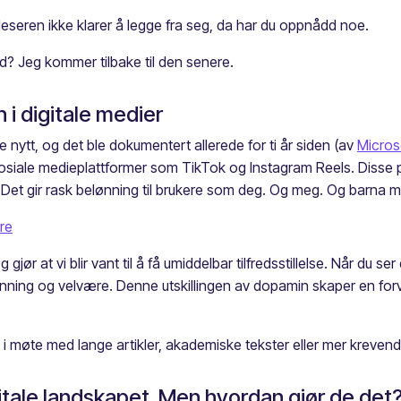
 leseren ikke klarer å legge fra seg, da har du oppnådd noe.
d? Jeg kommer tilbake til den senere.
 digitale medier
tt, og det ble dokumentert allerede for ti år siden (av
Micros
osiale medieplattformer som TikTok og Instagram Reels. Disse pl
 Det gir rask belønning til brukere som deg. Og meg. Og barna m
re
gjør at vi blir vant til å få umiddelbar tilfredsstillelse. Når du ser
nning og velvære. Denne utskillingen av dopamin skaper en forvent
ge i møte med lange artikler, akademiske tekster eller mer kreve
itale landskapet. Men hvordan gjør de det