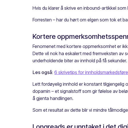
Hvis du klarer å skrive en inbound-artikkel som
Forresten – har du hørt om elgen som tok et ba
Kortere oppmerksomhetsspenn i
Fenomenet med kortere oppmerksomhet er ikke ny
Dette vil nok ha eskalert med fremveksten av s
underholdende biter av innhold på få sekunder.
Les også:
6 skrivetips for innholdsmarkedsføre
Lett fordøyelig innhold er konstant tilgjengelig og 
dopamin – et signalstoff som gir følelse av belø
å gjenta handlingen.
Som et resultat av dette blir vi mindre tålmodi
Longreads er unntaket i det dig