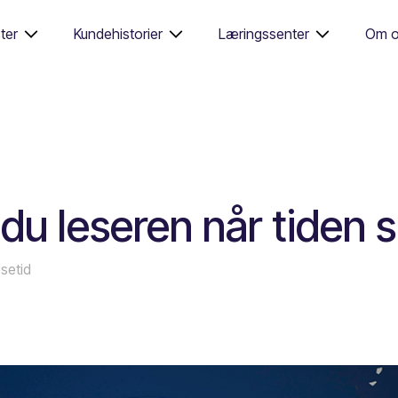
ter
Kundehistorier
Læringssenter
Om o
u leseren når tiden s
esetid