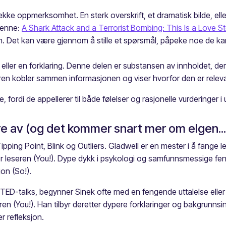
ke oppmerksomhet. En sterk overskrift, et dramatisk bilde, elle
 denne:
A Shark Attack and a Terrorist Bombing: This Is a Love S
. Det kan være gjennom å stille et spørsmål, påpeke noe de kan rela
t eller en forklaring. Denne delen er substansen av innholdet, de
ren kobler sammen informasjonen og viser hvorfor den er relevant
, fordi de appellerer til både følelser og rasjonelle vurderinger i 
e av (og det kommer snart mer om elgen...
pping Point, Blink og Outliers. Gladwell er en mester i å fange
or leseren (You!). Dype dykk i psykologi og samfunnsmessige fen
on (So!).
ED-talks, begynner Sinek ofte med en fengende uttalelse eller en 
eren (You!). Han tilbyr deretter dypere forklaringer og bakgrunns
er refleksjon.