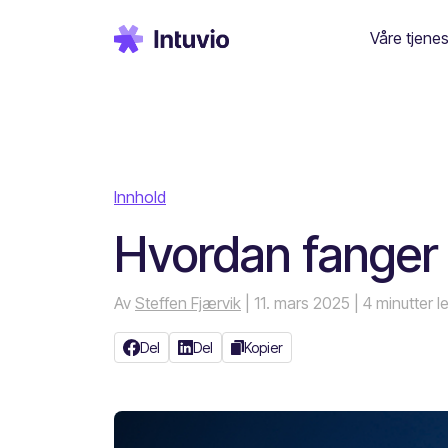
Våre tjenes
Innhold
Hvordan fanger d
Av
Steffen Fjærvik
| 11. mars 2025
| 4 minutter l
Del
Del
Kopier