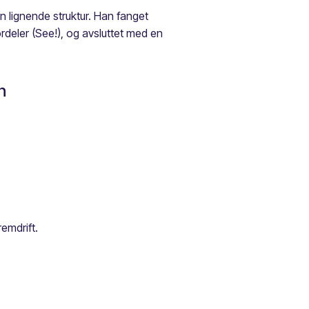
n lignende struktur. Han fanget
ordeler (See!), og avsluttet med en
n
remdrift.