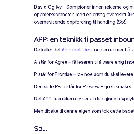
David Ogilvy
– Som pioner innen reklame og mar
oppmerksomheten med en dristig overskrift (Hey!)
overbevisende oppfordring til handling (So!).
APP: en teknikk tilpasset inbo
De kaller det
APP-metoden
, og den er ment å 
A står for Agree – få leseren til å være enig i no
P står for Promise – lov noe som du skal levere
Den siste P-en står for Preview – gi en smakebi
Det APP-teknikken gjør er at den gjør et dypdykk 
Men tilbake til denne elgen som tok dette badet
So...