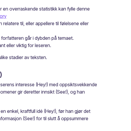
r en overraskende statistikk kan fylle denne
tory
tere til, eller appellere til følelsene eller
r forfatteren går i dybden på temaet.
 eller viktig for leseren.
ulike stadier av teksten.
)
 leserens interesse (Hey!) med oppsiktsvekkende
omener gir deretter innsikt (See!), og han
enkel, kraftfull idé (Hey!), før han gjør det
informasjon (See!) for til slutt å oppsummere