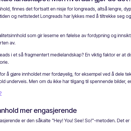
nnhold, finnes det fortsatt en nisje for longreads, altså lengre,
amtiden og nettstedet Longreads har lykkes med å tiltrekke seg 
valitetsinnhold som gir leserne en følelse av fordypning og innsikt
rten av.
ds i et så fragmentert medielandskap? En viktig faktor er at di
orie.
or å gjøre innholdet mer fordøyelig, for eksempel ved å dele te
hold underveis. Men om du ikke har tilgang til spennende bilder, e
?
 innhold mer engasjerende
asjerende er den såkalte "Hey! You! See! So!"-metoden. Det er e