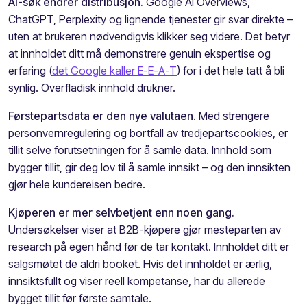
AI-søk endrer distribusjon.
Google AI Overviews,
ChatGPT, Perplexity og lignende tjenester gir svar direkte –
uten at brukeren nødvendigvis klikker seg videre. Det betyr
at innholdet ditt må demonstrere genuin ekspertise og
erfaring (
det Google kaller E-E-A-T
) for i det hele tatt å bli
synlig. Overfladisk innhold drukner.
Førstepartsdata er den nye valutaen.
Med strengere
personvernregulering og bortfall av tredjepartscookies, er
tillit selve forutsetningen for å samle data. Innhold som
bygger tillit, gir deg lov til å samle innsikt – og den innsikten
gjør hele kundereisen bedre.
Kjøperen er mer selvbetjent enn noen gang.
Undersøkelser viser at B2B-kjøpere gjør mesteparten av
research på egen hånd før de tar kontakt. Innholdet ditt er
salgsmøtet de aldri booket. Hvis det innholdet er ærlig,
innsiktsfullt og viser reell kompetanse, har du allerede
bygget tillit før første samtale.