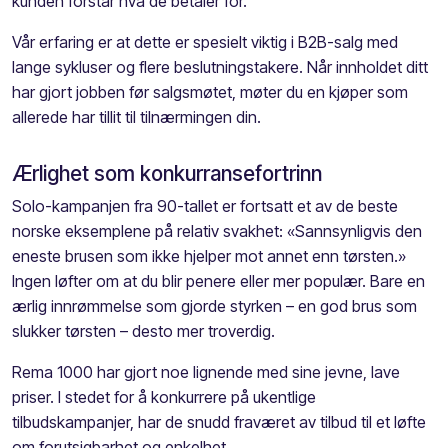
kunden forstår hva de betaler for.
Vår erfaring er at dette er spesielt viktig i B2B-salg med
lange sykluser og flere beslutningstakere. Når innholdet ditt
har gjort jobben før salgsmøtet, møter du en kjøper som
allerede har tillit til tilnærmingen din.
Ærlighet som konkurransefortrinn
Solo-kampanjen fra 90-tallet er fortsatt et av de beste
norske eksemplene på relativ svakhet: «Sannsynligvis den
eneste brusen som ikke hjelper mot annet enn tørsten.»
Ingen løfter om at du blir penere eller mer populær. Bare en
ærlig innrømmelse som gjorde styrken – en god brus som
slukker tørsten – desto mer troverdig.
Rema 1000 har gjort noe lignende med sine jevne, lave
priser. I stedet for å konkurrere på ukentlige
tilbudskampanjer, har de snudd fraværet av tilbud til et løfte
om forutsigbarhet og enkelhet.