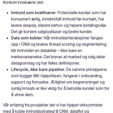
Konkret innebærer det:
Innhold som kvalifiserer:
Potensielle kunder som har
konsumert ærlig, innsiktsfullt innhold før kontakt, har
lavere skepsis, klarere behov og høyere betalingsvilje.
Det gir kortere salgssykluser og bedre kunder.
Data som kobler:
Når innholdsinteraksjoner fanges
opp i CRM og brukes til lead scoring og segmentering,
blir innholdet en datakilde – ikke bare en
merkevareøvelse. Det krever at marked og salg deler
datagrunnlag og har felles definisjoner.
Lifecycle, ikke bare pipeline:
De samme prinsippene
som bygger tillit i kjøpsfasen, fungerer i onboarding,
support og fornyelse. Ærlighet om begrensninger og
synlig innsats er like viktig for å beholde kunder som for
å vinne dem.
Vår erfaring fra prosjekter der vi har hjulpet virksomheter
med å koble innholdsstrategi til CRM, dataflyt og