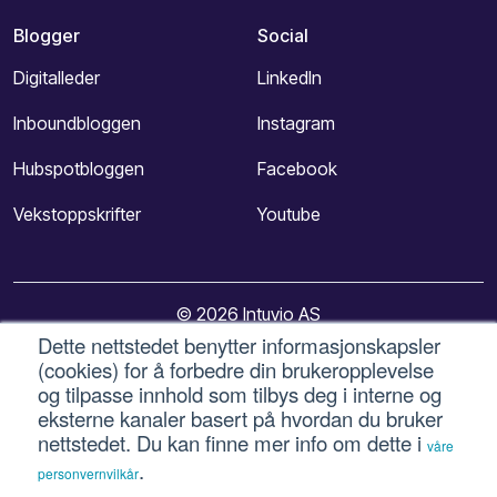
Blogger
Social
Digitalleder
LinkedIn
Inboundbloggen
Instagram
Hubspotbloggen
Facebook
Vekstoppskrifter
Youtube
© 2026 Intuvio AS
Dette nettstedet benytter informasjonskapsler
(cookies) for å forbedre din brukeropplevelse
Personvern og vilkår for bruk
-
Bruk av informasjonskapsler
og tilpasse innhold som tilbys deg i interne og
-
Cookie-innstillinger
eksterne kanaler basert på hvordan du bruker
nettstedet. Du kan finne mer info om dette i
våre
.
personvernvilkår