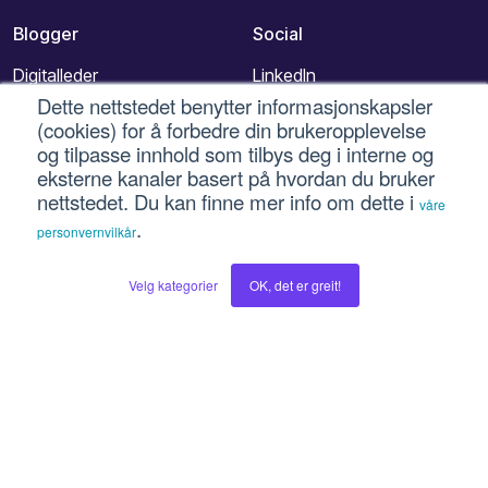
Blogger
Social
Digitalleder
LinkedIn
Dette nettstedet benytter informasjonskapsler
Inboundbloggen
Instagram
(cookies) for å forbedre din brukeropplevelse
og tilpasse innhold som tilbys deg i interne og
Hubspotbloggen
Facebook
eksterne kanaler basert på hvordan du bruker
nettstedet. Du kan finne mer info om dette i
våre
Vekstoppskrifter
Youtube
.
personvernvilkår
Velg kategorier
OK, det er greit!
© 2026 Intuvio AS
Personvern og vilkår for bruk
-
Bruk av informasjonskapsler
-
Cookie-innstillinger