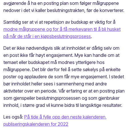
avgjørende å ha en posting plan som følger målgruppene
nedover i det vi kaller beslutningstrakten, før de konverterer.
Samtidig ser at vi at repetisjon av budskap er viktig for å
modne målgruppene og for å få merkevaren til å bli husket
på når de står i en kjøpsbeslutningsprosess
.
Det er ikke nødvendigvis slik at innholdet er dårlig selv om
en post ikke får høyt engasjement. Mye kan handle om at
temaet eller budskapet må modnes ytterligere hos
målgruppene. Det blir derfor feil å sette søkelys på enkelte
poster og applaudere de som får mye engasjement. I stedet
bør innholdet heller sees i sammenheng med andre
aktiviteter over en periode. Vår erfaring er at en posting plan
som gjenspeiler beslutningsprosessen og som gjenbruker
innhold, i større grad vil kunne bidra til langsiktige resultater.
Les også:
På tide å fylle opp den neste kalenderen,
publiseringskalenderen for 2022