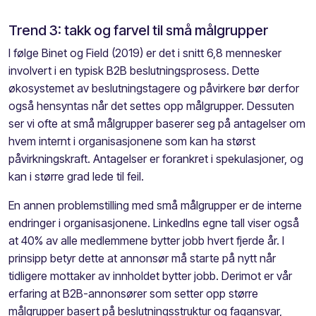
Trend 3: takk og farvel til små målgrupper
I følge Binet og Field (2019) er det i snitt 6,8 mennesker
involvert i en typisk B2B beslutningsprosess. Dette
økosystemet av beslutningstagere og påvirkere bør derfor
også hensyntas når det settes opp målgrupper. Dessuten
ser vi ofte at små målgrupper baserer seg på antagelser om
hvem internt i organisasjonene som kan ha størst
påvirkningskraft. Antagelser er forankret i spekulasjoner, og
kan i større grad lede til feil.
En annen problemstilling med små målgrupper er de interne
endringer i organisasjonene. LinkedIns egne tall viser også
at 40% av alle medlemmene bytter jobb hvert fjerde år. I
prinsipp betyr dette at annonsør må starte på nytt når
tidligere mottaker av innholdet bytter jobb. Derimot er vår
erfaring at B2B-annonsører som setter opp større
målgrupper basert på beslutningsstruktur og fagansvar,