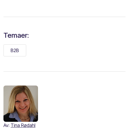
Temaer:
B2B
Av:
Tina Rødahl