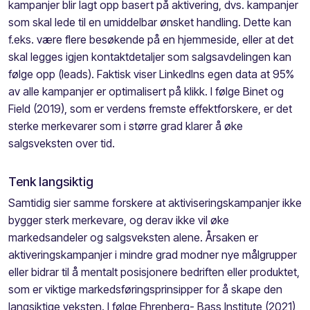
kampanjer blir lagt opp basert på aktivering, dvs. kampanjer
som skal lede til en umiddelbar ønsket handling. Dette kan
f.eks. være flere besøkende på en hjemmeside, eller at det
skal legges igjen kontaktdetaljer som salgsavdelingen kan
følge opp (leads). Faktisk viser LinkedIns egen data at 95%
av alle kampanjer er optimalisert på klikk. I følge Binet og
Field (2019), som er verdens fremste effektforskere, er det
sterke merkevarer som i større grad klarer å øke
salgsveksten over tid.
Tenk langsiktig
Samtidig sier samme forskere at aktiviseringskampanjer ikke
bygger sterk merkevare, og derav ikke vil øke
markedsandeler og salgsveksten alene. Årsaken er
aktiveringskampanjer i mindre grad modner nye målgrupper
eller bidrar til å mentalt posisjonere bedriften eller produktet,
som er viktige markedsføringsprinsipper for å skape den
langsiktige veksten. I følge Ehrenberg- Bass Institute (2021)