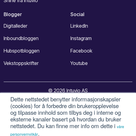
Shine fra Intuvio
Blogger
Social
Digitalleder
LinkedIn
Inboundbloggen
Instagram
Hubspotbloggen
Facebook
Vekstoppskrifter
Youtube
© 2026 Intuvio AS
Dette nettstedet benytter informasjonskapsler
(cookies) for å forbedre din brukeropplevelse
Personvern og vilkår for bruk
-
Bruk av informasjonskapsler
og tilpasse innhold som tilbys deg i interne og
-
Cookie-innstillinger
eksterne kanaler basert på hvordan du bruker
nettstedet. Du kan finne mer info om dette i
våre
.
personvernvilkår