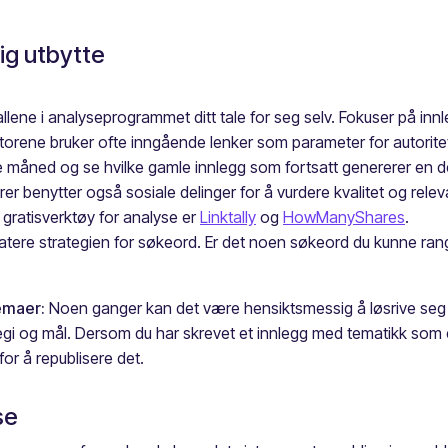
lig utbytte
allene i analyseprogrammet ditt tale for seg selv. Fokuser på in
rene bruker ofte inngående lenker som parameter for autorite
ulle måned og se hvilke gamle innlegg som fortsatt genererer en de
 benytter også sosiale delinger for å vurdere kvalitet og releva
 gratisverktøy for analyse er
Linktally
og
HowManyShares
.
datere strategien for søkeord. Er det noen søkeord du kunne ra
temaer:
Noen ganger kan det være hensiktsmessig å løsrive seg f
tegi og mål. Dersom du har skrevet et innlegg med tematikk som 
for å republisere det.
se