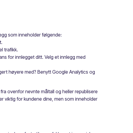
nlegg som inneholder følgende:
t.
l trafikk.
ns for innlegget ditt
.
Velg et innlegg med
ngert høyere med? Benytt Google Analytics og
ra ovenfor nevnte måltall og heller republisere
er viktig for kundene dine, men som inneholder