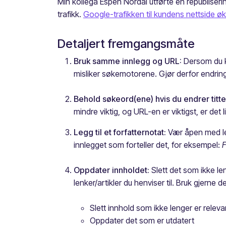
Min kollega Espen Nordal utførte en republiserin
trafikk.
Google-trafikken til kundens nettside ø
Detaljert fremgangsmåte
Bruk samme innlegg og URL:
Dersom du ko
misliker søkemotorene. Gjør derfor endring
Behold søkeord(ene) hvis du endrer titte
mindre viktig, og URL-en er viktigst, er det
Legg til et forfatternotat:
Vær åpen med lese
innlegget som forteller det, for eksempel:
F
Oppdater innholdet:
Slett det som ikke len
lenker/artikler du henviser til. Bruk gjerne d
Slett innhold som ikke lenger er releva
Oppdater det som er utdatert