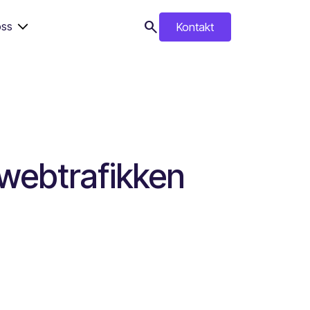
search
ss
Kontakt
search
 webtrafikken