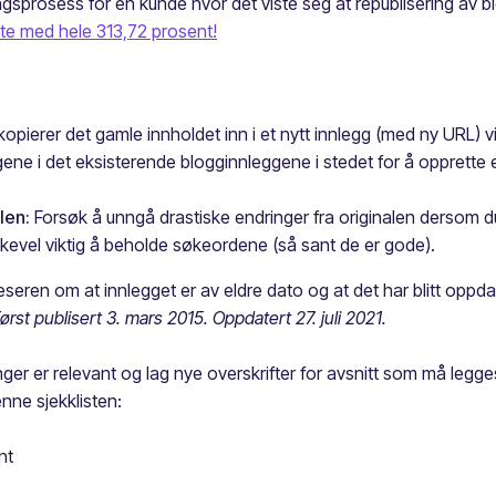
gsprosess for en kunde hvor det viste seg at republisering av blo
kte med hele 313,72 prosent!
pierer det gamle innholdet inn i et nytt innlegg (med ny URL) vil
ene i det eksisterende blogginnleggene i stedet for å opprette e
len:
Forsøk å unngå drastiske endringer fra originalen dersom du e
 likevel viktig å beholde søkeordene (så sant de er gode).
ren om at innlegget er av eldre dato og at det har blitt oppdate
ørst publisert 3. mars 2015. Oppdatert 27. juli 2021.
ger er relevant og lag nye overskrifter for avsnitt som må legges
enne sjekklisten:
nt