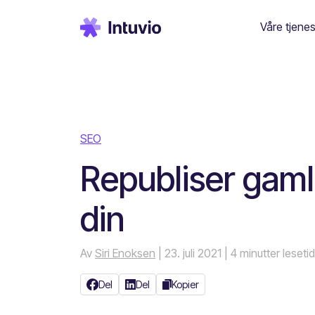
Våre tjenes
SEO
Republiser gaml
din
Av
Siri Enoksen
| 23. juli 2021
| 4 minutter lesetid
Del
Del
Kopier