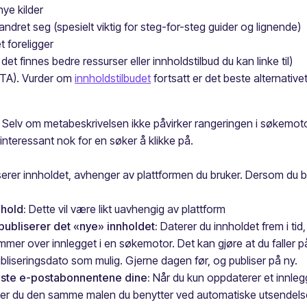
nye kilder
andret seg (spesielt viktig for steg-for-steg guider og lignende)
t foreligger
det finnes bedre ressurser eller innholdstilbud du kan linke til)
TA). Vurder om
innholdstilbudet
fortsatt er det beste alternative
Selv om metabeskrivelsen ikke påvirker rangeringen i søkemotore
 interessant nok for en søker å klikke på.
erer innholdet, avhenger av plattformen du bruker.
Dersom du b
nhold:
Dette vil være likt uavhengig av plattform
publiserer det «nye» innholdet:
Daterer du innholdet frem i tid,
mmer over innlegget i en søkemotor. Det kan gjøre at du faller p
bliseringsdato som mulig. Gjerne dagen før, og publiser på ny.
keste e-postabonnentene dine:
Når du kun oppdaterer et innlegg, 
uker du den samme malen du benytter ved automatiske utsendelser