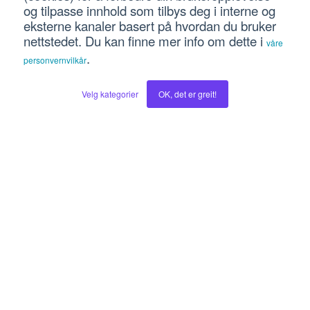
Kontakt oss for en hyggelig prat
og tilpasse innhold som tilbys deg i interne og
om hva vi kan hjelpe deg med!
eksterne kanaler basert på hvordan du bruker
nettstedet. Du kan finne mer info om dette i
våre
.
personvernvilkår
Velg kategorier
OK, det er greit!
Kontakt oss
Våre tjenester
Intuvio
HubSpot
Om oss
Markedsføring og salg
Ledige stillinger
Generativ AI
Nyheter
Data og integrasjoner
Aktsomhetsvurdering
Kundeservice
Kontakt