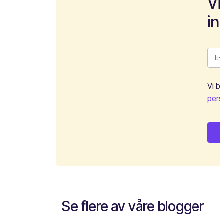
V
i
Vi 
per
Se flere av våre blogger