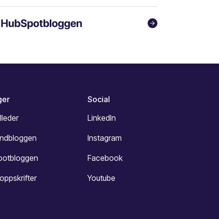
ger
Social
lleder
LinkedIn
undbloggen
Instagram
potbloggen
Facebook
oppskrifter
Youtube