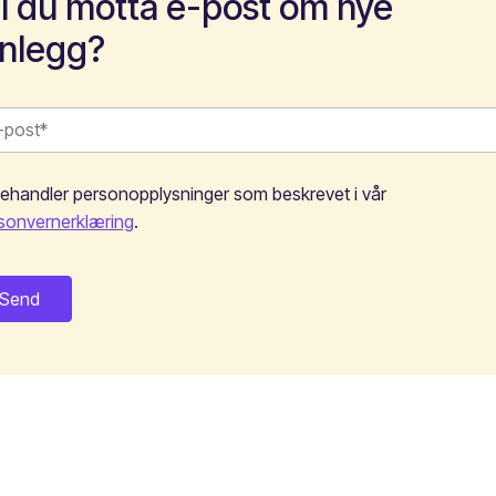
il du motta e-post om nye
nnlegg?
behandler personopplysninger som beskrevet i vår
sonvernerklæring
.