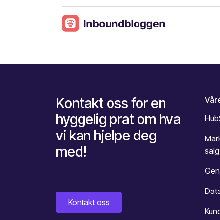
Kontakt oss for en
Våre
hyggelig prat om hva
Hub
vi kan hjelpe deg
Mar
med!
salg
Gene
Data
Kontakt oss
Kun