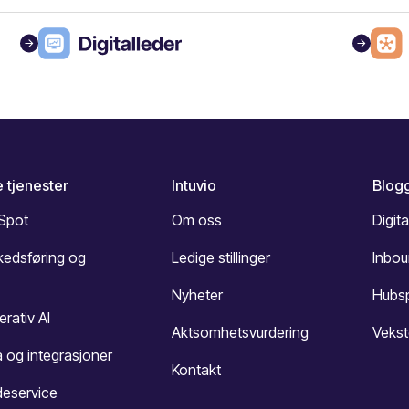
 tjenester
Intuvio
Blog
Spot
Om oss
Digita
kedsføring og
Ledige stillinger
Inbo
Nyheter
Hubs
rativ AI
Aktsomhetsvurdering
Vekst
 og integrasjoner
Kontakt
deservice