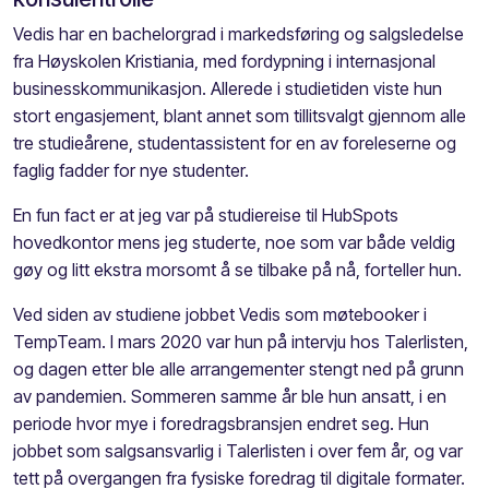
Vedis har en bachelorgrad i markedsføring og salgsledelse
fra Høyskolen Kristiania, med fordypning i internasjonal
businesskommunikasjon. Allerede i studietiden viste hun
stort engasjement, blant annet som tillitsvalgt gjennom alle
tre studieårene, studentassistent for en av foreleserne og
faglig fadder for nye studenter.
En fun fact er at jeg var på studiereise til HubSpots
hovedkontor mens jeg studerte, noe som var både veldig
gøy og litt ekstra morsomt å se tilbake på nå, forteller hun.
Ved siden av studiene jobbet Vedis som møtebooker i
TempTeam. I mars 2020 var hun på intervju hos Talerlisten,
og dagen etter ble alle arrangementer stengt ned på grunn
av pandemien. Sommeren samme år ble hun ansatt, i en
periode hvor mye i foredragsbransjen endret seg. Hun
jobbet som salgsansvarlig i Talerlisten i over fem år, og var
tett på overgangen fra fysiske foredrag til digitale formater.