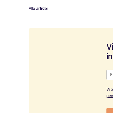
Alle artikler
V
i
Vi 
per