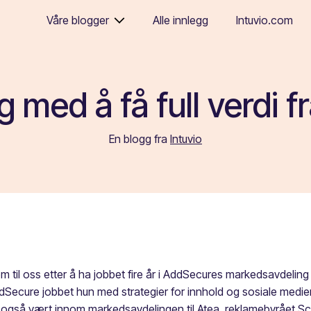
Våre blogger
Alle innlegg
Intuvio.com
g med å få full verdi 
En blogg fra
Intuvio
m til oss etter å ha jobbet fire år i AddSecures markedsavdeling i
Secure jobbet hun med strategier for innhold og sosiale medier
gså vært innom markedsavdelingen til Atea, reklamebyrået Schjær