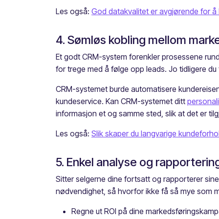
Les også:
God datakvalitet er avgjørende for 
4. Sømløs kobling mellom mark
Et godt CRM-system forenkler prosessene rundt k
for trege med å følge opp leads. Jo tidligere du
CRM-systemet burde automatisere kundereisen fra
kundeservice. Kan CRM-systemet ditt
personal
informasjon et og samme sted, slik at det er tilg
Les også:
Slik skaper du langvarige kundeforh
5. Enkel analyse og rapporterin
Sitter selgerne dine fortsatt og rapporterer sin
nødvendighet, så hvorfor ikke få så mye som m
Regne ut ROI på dine markedsføringskampa