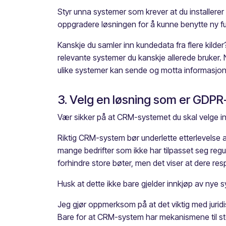
Styr unna systemer som krever at du installerer
oppgradere løsningen for å kunne benytte ny fun
Kanskje du samler inn kundedata fra flere kil
relevante systemer du kanskje allerede bruker. 
ulike systemer kan sende og motta informasjo
3. Velg en løsning som er GDP
Vær sikker på at CRM-systemet du skal velge in
Riktig CRM-system bør underlette etterlevelse 
mange bedrifter som ikke har tilpasset seg regule
forhindre store bøter, men det viser at dere r
Husk at dette ikke bare gjelder innkjøp av nye s
Jeg gjør oppmerksom på at det viktig med juridi
Bare for at CRM-system har mekanismene til sted