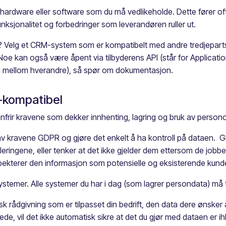
 hardware eller software som du må vedlikeholde. Dette fører ofte
ksjonalitet og forbedringer som leverandøren ruller ut.
der? Velg et CRM-system som er kompatibelt med andre tredjepar
Noe kan også være åpent via tilbyderens API (står for Applicati
n mellom hverandre), så spør om dokumentasjon.
R-kompatibel
nfrir kravene som dekker innhenting, lagring og bruk av person
av kravene GDPR og gjøre det enkelt å ha kontroll på dataen. GD
ringene, eller tenker at det ikke gjelder dem ettersom de jobber 
espekterer den informasjon som potensielle og eksisterende kund
ystemer. Alle systemer du har i dag (som lagrer persondata) må ti
sk rådgivning som er tilpasset din bedrift, den data dere ønske
e, vil det ikke automatisk sikre at det du gjør med dataen er i