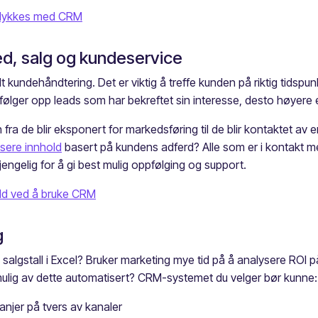
å lykkes med CRM
ed, salg og kundeservice
undehåndtering. Det er viktig å treffe kunden på riktig tidspunk
 følger opp leads som har bekreftet sin interesse, desto høyere 
 de blir eksponert for markedsføring til de blir kontaktet av e
isere innhold
basert på kundens adferd? Alle som er i kontakt me
jengelig for å gi best mulig oppfølging og support.
old ved å bruke CRM
g
e salgstall i Excel? Bruker marketing mye tid på å analysere ROI 
ulig av dette automatisert? CRM-systemet du velger bør kunne:
njer på tvers av kanaler