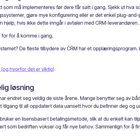
om må implementeres før dere får satt i gang. Sjekk ut hva so
gssystemer, gjøre mye konfigurering eller er det enkel plug-an
rn hjelp, hvis ikke dette inngår i avtalen med CRM-leverandøren
 for for å komme i gang.
systemet? De fleste tilbydere av CRM har et opplæringsprogram
(og hvorfor det er viktig)
lig løsning
 endret seg veldig de siste årene. Mange benytter seg av både mo
t tilgang til all oppdatert data uansett hvor du befinner deg og 
ruker en lisensbasert betalingsmetode, slik at du enkelt kan til
ert som bedriften vokser og får nye behov. Sammenlign for å fin