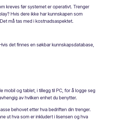
m kreves før systemet er operativt. Trenger
d-play? Hvis dere ikke har kunnskapen som
. Det må tas med i kostnadsaspektet.
. Hvis det finnes en søkbar kunnskapsdatabase,
bil og tablet, i tillegg til PC, for å logge seg
uavhengig av hvilken enhet du benytter.
passe behovet etter hva bedriften din trenger.
ne ut hva som er inkludert i lisensen og hva