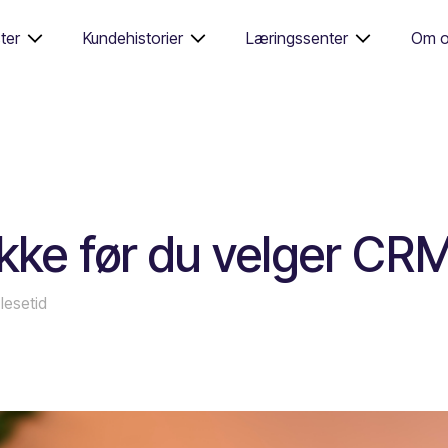
ter
Kundehistorier
Læringssenter
Om o
ekke før du velger C
 lesetid