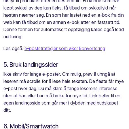
utstyr til produktet etter en bestemt tid. En kunde som har
kjøpt sykkel av deg kan f.eks. få tilbud om sykkellykt når
høsten nærmer seg. En som har lastet ned en e-bok fra din
web kan få tilbud om en annen e-bok etter en fastsatt tid.
Denne formen for automatisert oppfølging kalles også lead
nurturing.
Les også:
e-poststrategier som øker konvertering
5. Bruk landingssider
Ikke skriv for lange e-poster. Om mulig, prøv å unngå at
leseren må scrolle for å lese hele teksten. De fleste får mye
e-post hver dag. Du må klare å fange leserens interesse
uten at han eller hun må bruke for mye tid. Link heller til en
egen landingsside som går mer i dybden med budskapet
ditt.
6. Mobil/Smartwatch