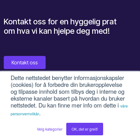
Kontakt oss for en hyggelig prat
om hva vi kan hjelpe deg med!
Kontakt oss
Dette nettstedet benytter informasjonskapsler
(cookies) for å forbedre din brukeropplevelse
Våre tjenester
Intuvio
og tilpasse innhold som tilbys deg i interne og
eksterne kanaler basert på hvordan du bruker
HubSpot
Om oss
nettstedet. Du kan finne mer info om dette i
våre
Markedsføring og salg
Ledige stillinger
.
personvernvilkår
Generativ AI
Nyheter
Velg kategorier
OK, det er greit!
Data og integrasjoner
Aktsomhetsvurdering