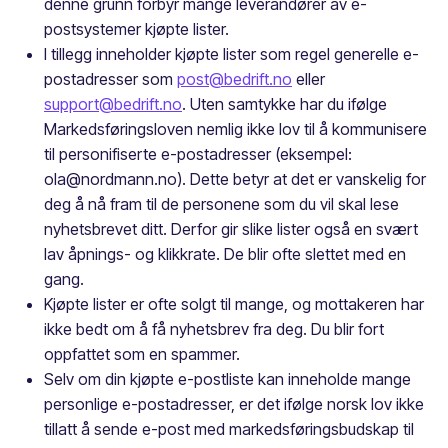
denne grunn forbyr mange leverandører av e-
postsystemer kjøpte lister.
I tillegg inneholder kjøpte lister som regel generelle e-
postadresser som
post@bedrift.no
eller
support@bedrift.no
. Uten samtykke har du ifølge
Markedsføringsloven nemlig ikke lov til å kommunisere
til personifiserte e-postadresser (eksempel:
ola@nordmann.no). Dette betyr at det er vanskelig for
deg å nå fram til de personene som du vil skal lese
nyhetsbrevet ditt. Derfor gir slike lister også en svært
lav åpnings- og klikkrate. De blir ofte slettet med en
gang.
Kjøpte lister er ofte solgt til mange, og mottakeren har
ikke bedt om å få nyhetsbrev fra deg. Du blir fort
oppfattet som en spammer.
Selv om din kjøpte e-postliste kan inneholde mange
personlige e-postadresser, er det ifølge norsk lov ikke
tillatt å sende e-post med markedsføringsbudskap til