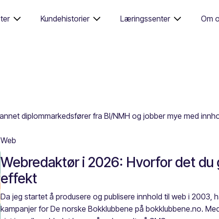
ter
Kundehistorier
Læringssenter
Om o
utdannet diplommarkedsfører fra BI/NMH og jobber mye med innh
Web
Webredaktør i 2026: Hvorfor det du 
effekt
Da jeg startet å produsere og publisere innhold til web i 2003,
kampanjer for De norske Bokklubbene på bokklubbene.no. Medl