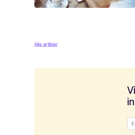
Alle artikler
V
i