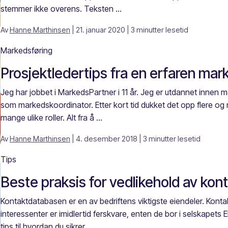
stemmer ikke overens. Teksten ...
Av
Hanne Marthinsen
| 21. januar 2020
| 3 minutter lesetid
Markedsføring
Prosjektledertips fra en erfaren mar
Jeg har jobbet i MarkedsPartner i 11 år. Jeg er utdannet innen m
som markedskoordinator. Etter kort tid dukket det opp flere og
mange ulike roller. Alt fra å ...
Av
Hanne Marthinsen
| 4. desember 2018
| 3 minutter lesetid
Tips
Beste praksis for vedlikehold av ko
Kontaktdatabasen er en av bedriftens viktigste eiendeler. Konta
interessenter er imidlertid ferskvare, enten de bor i selskapets 
tips til hvordan du sikrer ...