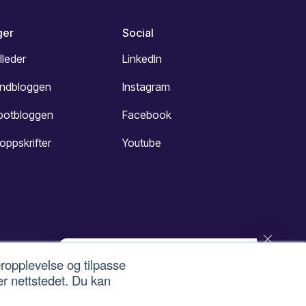
ger
Social
lleder
LinkedIn
undbloggen
Instagram
potbloggen
Facebook
oppskrifter
Youtube
eropplevelse og tilpasse
Hei! Har du spørsmål om Intuvio
eller våre tjenester? Spør meg
er nettstedet. Du kan
gjerne! 😊
stillinger