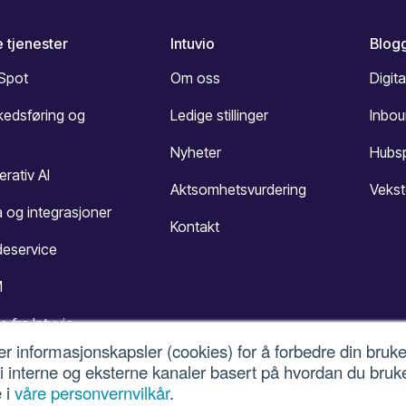
 tjenester
Intuvio
Blog
Spot
Om oss
Digita
kedsføring og
Ledige stillinger
Inbo
Nyheter
Hubs
rativ AI
Aktsomhetsvurdering
Vekst
 og integrasjoner
Kontakt
deservice
M
e fra Intuvio
er informasjonskapsler (cookies) for å forbedre din bruk
 i interne og eksterne kanaler basert på hvordan du bruk
 i
våre personvernvilkår
.
ern og vilkår for bruk
-
Bruk av informasjonskapsler
-
Cookie-inn