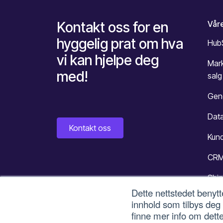
Kontakt oss for en
Våre
hyggelig prat om hva
Hub
vi kan hjelpe deg
Mar
med!
salg
Gene
Data
Kontakt oss
Kun
CR
Shin
Dette nettstedet benytt
innhold som tilbys deg
finne mer info om dette
© 2026 Intuvio AS
Personv