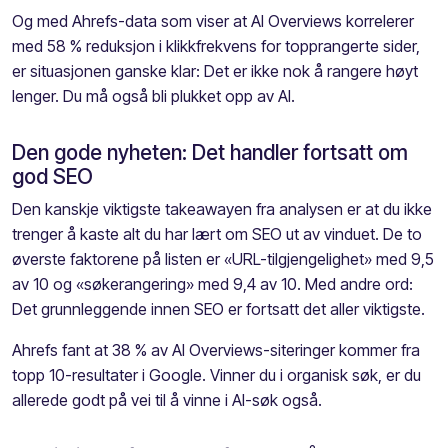
Og med Ahrefs-data som viser at AI Overviews korrelerer
med 58 % reduksjon i klikkfrekvens for topprangerte sider,
er situasjonen ganske klar: Det er ikke nok å rangere høyt
lenger. Du må også bli plukket opp av AI.
Den gode nyheten: Det handler fortsatt om
god SEO
Den kanskje viktigste takeawayen fra analysen er at du ikke
trenger å kaste alt du har lært om SEO ut av vinduet. De to
øverste faktorene på listen er «URL-tilgjengelighet» med 9,5
av 10 og «søkerangering» med 9,4 av 10. Med andre ord:
Det grunnleggende innen SEO er fortsatt det aller viktigste.
Ahrefs fant at 38 % av AI Overviews-siteringer kommer fra
topp 10-resultater i Google. Vinner du i organisk søk, er du
allerede godt på vei til å vinne i AI-søk også.