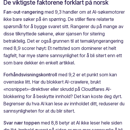
De viktigste faktorene forklart på norsk
Fan-out-rangering
med 9,3 handler om at AI-søkemotorer
ikke bare søker på én spørring. De stiller flere relaterte
spørsmål for å bygge svaret sitt. Rangerer du på mange av
disse tilknyttede søkene, øker sjansen for sitering
betraktelig. Det er også grunnen til at temaklyngerangering
med 8,9 scorer høyt: Et nettsted som dominerer et helt
fagfelt, har mye større sannsynlighet for å bli sitert enn ett
som bare dekker én enkelt artikkel.
Forhåndsvisningskontroll
med 9,2 er et punkt som kan
overraske litt. Har du blokkert AI-crawlere, brukt
«nosnippet»-direktiver eller skrudd på Cloudflares AI-
blokkering for å beskytte innhold? Det kan koste deg dyrt.
Begrenser du hva AI kan lese av innholdet ditt, reduserer du
sannsynligheten for at du blir sitert.
Svar nær toppen
med 8,8 betyr at AI ikke leser hele siden
din likt. Innhold øverst på siden er mye mer sannsynlig å bli