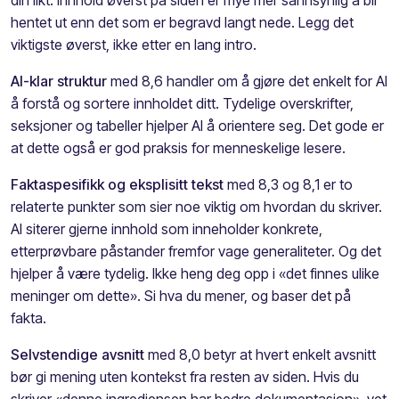
hentet ut enn det som er begravd langt nede. Legg det
viktigste øverst, ikke etter en lang intro.
AI-klar struktur
med 8,6 handler om å gjøre det enkelt for AI
å forstå og sortere innholdet ditt. Tydelige overskrifter,
seksjoner og tabeller hjelper AI å orientere seg. Det gode er
at dette også er god praksis for menneskelige lesere.
Faktaspesifikk og eksplisitt tekst
med 8,3 og 8,1 er to
relaterte punkter som sier noe viktig om hvordan du skriver.
AI siterer gjerne innhold som inneholder konkrete,
etterprøvbare påstander fremfor vage generaliteter. Og det
hjelper å være tydelig. Ikke heng deg opp i «det finnes ulike
meninger om dette». Si hva du mener, og baser det på
fakta.
Selvstendige avsnitt
med 8,0 betyr at hvert enkelt avsnitt
bør gi mening uten kontekst fra resten av siden. Hvis du
skriver «denne ingrediensen har bedre dokumentasjon», vet