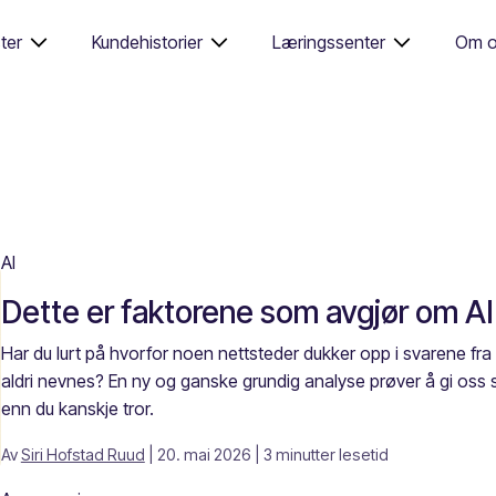
ter
Kundehistorier
Læringssenter
Om o
AI
Dette er faktorene som avgjør om AI s
Har du lurt på hvorfor noen nettsteder dukker opp i svarene f
aldri nevnes? En ny og ganske grundig analyse prøver å gi oss
enn du kanskje tror.
Av
Siri Hofstad Ruud
| 20. mai 2026
| 3 minutter lesetid