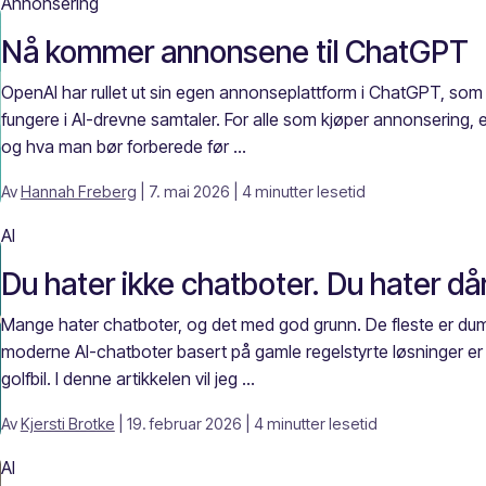
Annonsering
Nå kommer annonsene til ChatGPT
OpenAI har rullet ut sin egen annonseplattform i ChatGPT, som 
fungere i AI-drevne samtaler. For alle som kjøper annonsering, e
og hva man bør forberede før ...
Av
Hannah Freberg
| 7. mai 2026
| 4 minutter lesetid
AI
Du hater ikke chatboter. Du hater dår
Mange hater chatboter, og det med god grunn. De fleste er dum
moderne AI-chatboter basert på gamle regelstyrte løsninger er s
golfbil. I denne artikkelen vil jeg ...
Av
Kjersti Brotke
| 19. februar 2026
| 4 minutter lesetid
AI