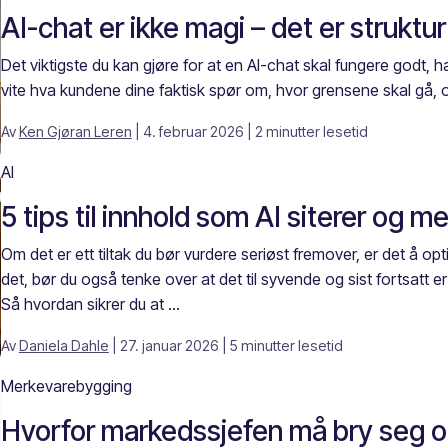
AI-chat er ikke magi – det er struktur
Det viktigste du kan gjøre for at en AI-chat skal fungere godt, 
vite hva kundene dine faktisk spør om, hvor grensene skal gå, 
Av
Ken Gjøran Leren
| 4. februar 2026
| 2 minutter lesetid
AI
5 tips til innhold som AI siterer og m
Om det er ett tiltak du bør vurdere seriøst fremover, er det å opt
det, bør du også tenke over at det til syvende og sist fortsatt
Så hvordan sikrer du at ...
Av
Daniela Dahle
| 27. januar 2026
| 5 minutter lesetid
Merkevarebygging
Hvorfor markedssjefen må bry seg 