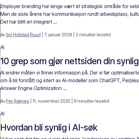
Employer branding har lenge vært et strategisk område for selsk
Men de siste årene har kommunikasjon rundt arbeidsplass, kultur
Det har blitt en integrert ...
Av
Siri Hofstad Ruud
| 7. januar 2026
| 2 minutter lesetid
AI
10 grep som gjør nettsiden din synlig
AI endrer måten vi finner informasjon på. Der vi før optimalise
om å bli forstått og sitert av AI-modeller som ChatGPT, Perplex
Answer Engine Optimization ...
Av
Per Raknes
| 11. november 2025
| 9 minutter lesetid
AI
Hvordan bli synlig i AI-søk