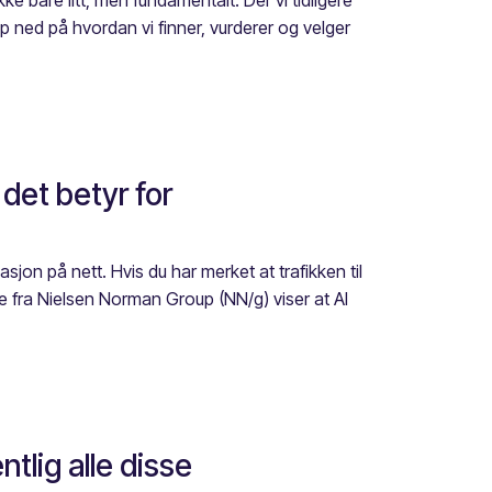
Ikke bare litt, men fundamentalt. Der vi tidligere
pp ned på hvordan vi finner, vurderer og velger
det betyr for
sjon på nett. Hvis du har merket at trafikken til
e fra Nielsen Norman Group (NN/g) viser at AI
tlig alle disse