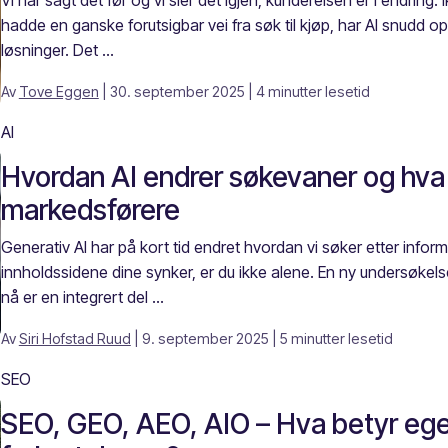
Vi har sagt det før og vi sier det igjen, kundereisen er i endring. 
hadde en ganske forutsigbar vei fra søk til kjøp, har AI snudd o
løsninger. Det ...
Av
Tove Eggen
| 30. september 2025
| 4 minutter lesetid
AI
Hvordan AI endrer søkevaner og hva 
markedsførere
Generativ AI har på kort tid endret hvordan vi søker etter informa
innholdssidene dine synker, er du ikke alene. En ny undersøkels
nå er en integrert del ...
Av
Siri Hofstad Ruud
| 9. september 2025
| 5 minutter lesetid
SEO
SEO, GEO, AEO, AIO – Hva betyr egen