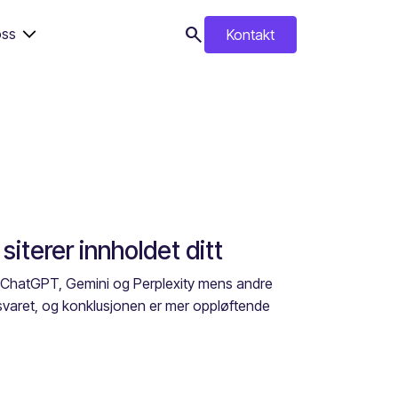
search
ss
Kontakt
search
iterer innholdet ditt
ra ChatGPT, Gemini og Perplexity mens andre
 svaret, og konklusjonen er mer oppløftende