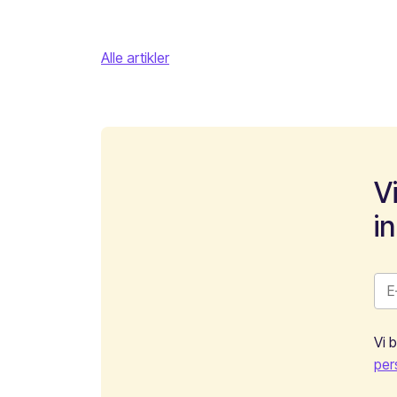
Alle artikler
V
i
Vi 
per