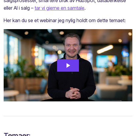
salgsprosesser, smartere bruk av HubSpot, databerikelse
eller AI i salg –
tar vi gjerne en samtale
.
Her kan du se et webinar jeg nylig holdt om dette temaet:
Temaer: