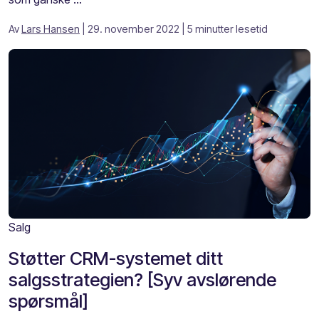
Av
Lars Hansen
| 29. november 2022
| 5 minutter lesetid
Salg
Støtter CRM-systemet ditt
salgsstrategien? [Syv avslørende
spørsmål]