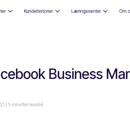
ter
Kundehistorier
Læringssenter
Om o
acebook Business Ma
021
| 5 minutter lesetid