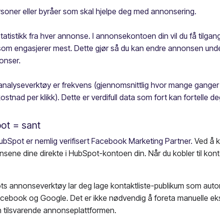
ner eller byråer som skal hjelpe deg med annonsering.
tistikk fra hver annonse. I annonsekontoen din vil du få tilgang ti
 som engasjerer mest. Dette gjør så du kan endre annonsen under
onser.
 analyseverktøy er frekvens (gjennomsnittlig hvor mange ganger h
 kostnad per klikk). Dette er verdifull data som fort kan fortell
ot = sant
ubSpot er nemlig verifisert Facebook Marketing Partner.
Ved å 
ne dine direkte i HubSpot-kontoen din. Når du kobler til kontoe
s annonseverktøy lar deg lage kontaktliste-publikum som aut
Facebook og Google. Det er ikke nødvendig å foreta manuelle eks
 tilsvarende annonseplattformen.