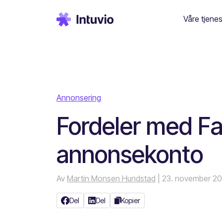
Våre tjenes
Annonsering
Fordeler med F
annonsekonto
Av
Martin Monsen Hundstad
| 23. november 2
Del
Del
Kopier