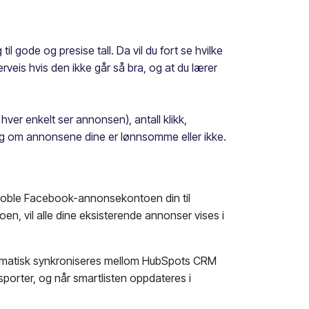
l gode og presise tall. Da vil du fort se hvilke
veis hvis den ikke går så bra, og at du lærer
ver enkelt ser annonsen), antall klikk,
e deg om annonsene dine er lønnsomme eller ikke.
koble Facebook-annonsekontoen din til
n, vil alle dine eksisterende annonser vises i
omatisk synkroniseres mellom HubSpots CRM
porter, og når smartlisten oppdateres i