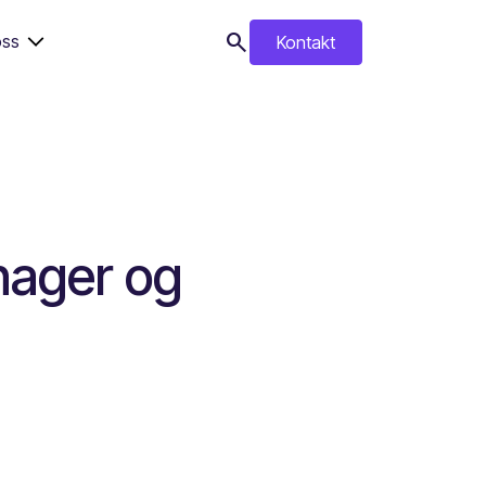
search
ss
Kontakt
search
nager og