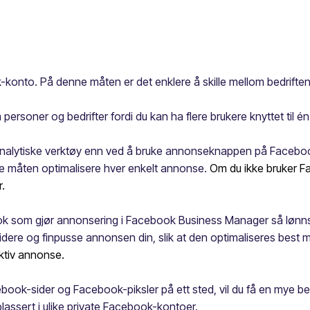
konto. På denne måten er det enklere å skille mellom bedriften 
personer og bedrifter fordi du kan ha flere brukere knyttet ti
 analytiske verktøy enn ved å bruke annonseknappen på Facebook
nne måten optimalisere hver enkelt annonse.
Om du ikke bruker F
.
ook som gjør annonsering i Facebook Business Manager så lønn
idere og finpusse annonsen din, slik at den optimaliseres best m
ektiv annonse.
ook-sider og Facebook-piksler på ett sted, vil du få en mye be
lassert i ulike private Facebook-kontoer.