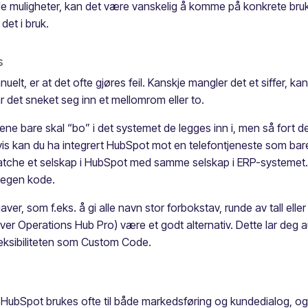
uligheter, kan det være vanskelig å komme på konkrete brukssi
det i bruk.
s
elt, er at det ofte gjøres feil. Kanskje mangler det et siffer, k
r det sneket seg inn et mellomrom eller to.
ene bare skal “bo” i det systemet de legges inn i, men så fort d
is kan du ha integrert HubSpot mot en telefontjeneste som bar
tche et selskap i HubSpot med samme selskap i ERP-systemet. D
 egen kode.
er, som f.eks. å gi alle navn stor forbokstav, runde av tall elle
er Operations Hub Pro) være et godt alternativ. Dette lar deg
ksibiliteten som Custom Code.
 HubSpot brukes ofte til både markedsføring og kundedialog, og d