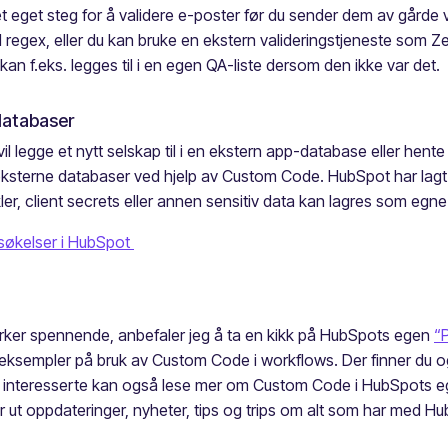
eget steg for å validere e-poster før du sender dem av gårde 
l regex, eller du kan bruke en ekstern valideringstjeneste som 
kan f.eks. legges til i en egen QA-liste dersom den ikke var det.
 databaser
l legge et nytt selskap til i en ekstern app-database eller hent
 eksterne databaser ved hjelp av Custom Code. HubSpot har lagt 
ler, client secrets eller annen sensitiv data kan lagres som eg
søkelser i HubSpot
rker spennende, anbefaler jeg å ta en kikk på HubSpots egen
“
 eksempler på bruk av Custom Code i workflows. Der finner du 
sielt interesserte kan også lese mer om Custom Code i HubSpot
ut oppdateringer, nyheter, tips og trips om alt som har med Hu