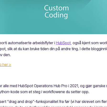
borti automatiserte arbeidsflyter i
HubSpot,
også kjent som workf
pot, slik at du kan bruke tiden din på andre ting. I dette bloggi
av den.
o her >
or alle med HubSpot Operations Hub Pro i 2021, og gjør ganske n
 Python-kode som et steg i workflowene du setter opp.
rt “drag and drop”-funksjonalitet fra før (vi har skrevet om f