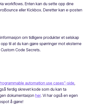
via workflows. Enten kan du sette opp dine
ZeroBounce eller Kickbox. Deretter kan e-posten
e informasjon om tidligere produkter et selskap
opp til at du kan gjøre spørringer mot eksterne
ne Custom Code Secrets.
Programmable automation use cases”-side
,
også ferdig skrevet kode som du kan ta
s egen dokumentasjon
her
. Vi har også en egen
bspot å gjøre!