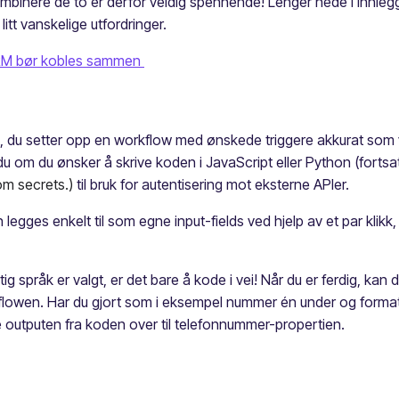
ombinere de to er derfor veldig spennende! Lenger nede i innle
tt vanskelige utfordringer.
CRM bør kobles sammen
, du setter opp en workflow med ønskede triggere akkurat som va
om du ønsker å skrive koden i JavaScript eller Python (fortsatt i
om secrets.)
til bruk for autentisering mot eksterne APIer.
egges enkelt til som egne input-fields ved hjelp av et par klikk,
ig språk er valgt, er det bare å kode i vei! Når du er ferdig, kan d
flowen. Har du gjort som i eksempel nummer én under og format
 outputen fra koden over til telefonnummer-propertien.