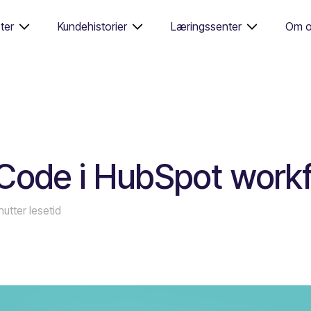
ter
Kundehistorier
Læringssenter
Om o
Code i HubSpot work
nutter lesetid