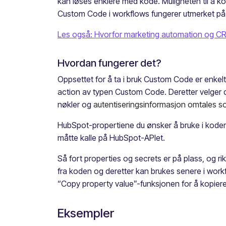
kan løses enklere med kode. Muligheten til å k
Custom Code i workflows fungerer utmerket på li
Les også: Hvorfor marketing automation og 
Hvordan fungerer det?
Oppsettet for å ta i bruk Custom Code er enkelt
action av typen Custom Code. Deretter velger du 
nøkler og
autentiseringsinformasjon omtales s
HubSpot-propertiene du ønsker å bruke i koden l
måtte kalle på HubSpot-APIet.
Så fort properties og secrets er på plass, og rikt
fra koden og deretter kan brukes senere i work
“Copy property value”-funksjonen for å kopiere
Eksempler