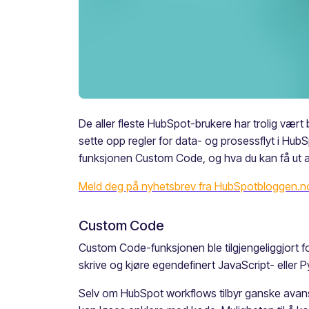
De aller fleste HubSpot-brukere har trolig vært 
sette opp regler for data- og prosessflyt i HubS
funksjonen Custom Code, og hva du kan få ut 
Meld deg på nyhetsbrev fra HubSpotbloggen.n
Custom Code
Custom Code-funksjonen ble tilgjengeliggjort f
skrive og kjøre egendefinert JavaScript- eller
Selv om HubSpot workflows tilbyr ganske avanse