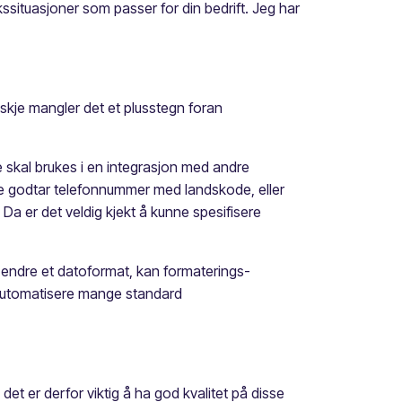
tuasjoner som passer for din bedrift. Jeg har
anskje mangler det et plusstegn foran
e skal brukes i en integrasjon med andre
e godtar telefonnummer med landskode, eller
a er det veldig kjekt å kunne spesifisere
r endre et datoformat, kan formaterings-
 automatisere mange standard
et er derfor viktig å ha god kvalitet på disse