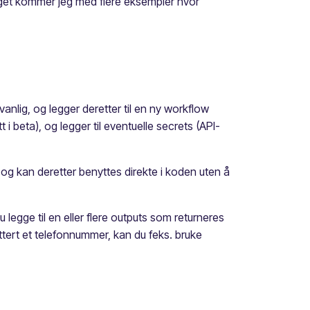
gget kommer jeg med flere eksempler hvor
nlig, og legger deretter til en ny workflow
 beta), og legger til eventuelle secrets (API-
 og kan deretter benyttes direkte i koden uten å
u legge til en eller flere outputs som returneres
tert et telefonnummer, kan du feks. bruke