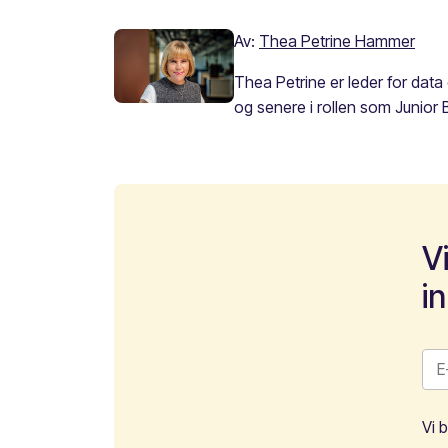
Av:
Thea Petrine Hammer
Thea Petrine er leder for data
og senere i rollen som Junior 
V
i
Vi 