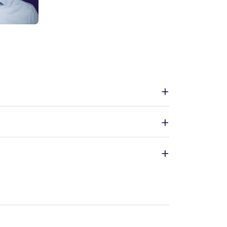
+
+
+