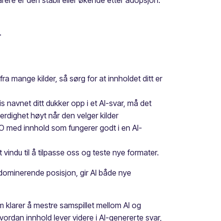
re er den stabil eller økende etter adopsjon.
.
ra mange kilder, så sørg for at innholdet ditt er
is navnet ditt dukker opp i et AI-svar, må det
erdighet høyt når den velger kilder
EO med innhold som fungerer godt i en AI-
 et vindu til å tilpasse oss og teste nye formater.
 dominerende posisjon, gir AI både nye
m klarer å mestre samspillet mellom AI og
hvordan innhold lever videre i AI-genererte svar,