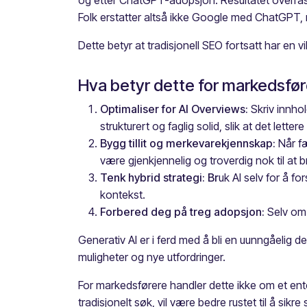
og etter ChatGPT-adopsjon. Resultatet overras
Folk erstatter altså ikke Google med ChatGPT,
Dette betyr at tradisjonell SEO fortsatt har en 
Hva betyr dette for markedsfø
Optimaliser for AI Overviews:
Skriv innhol
strukturert og faglig solid, slik at det letter
Bygg tillit og merkevarekjennskap:
Når fæ
være gjenkjennelig og troverdig nok til at 
Tenk hybrid strategi: Br
uk AI selv for å f
kontekst.
Forbered deg på treg adopsjon:
Selv om A
Generativ AI er i ferd med å bli en uunngåelig
muligheter og nye utfordringer.
For markedsførere handler dette ikke om et ente
tradisjonelt søk, vil være bedre rustet til å sik