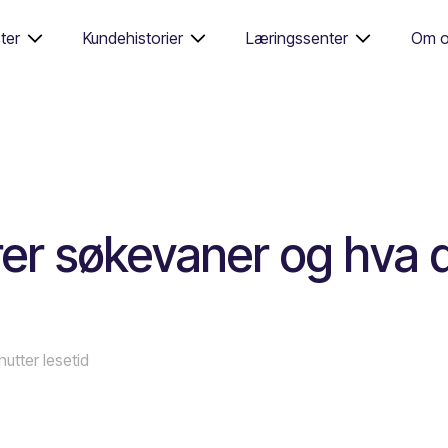
ter
Kundehistorier
Læringssenter
Om o
er søkevaner og hva d
nutter lesetid