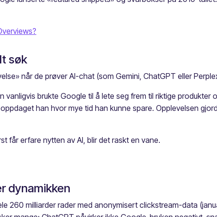
 Overviews?
lt søk
else» når de prøver AI-chat (som Gemini, ChatGPT eller Perplexi
vanligvis brukte Google til å lete seg frem til riktige produkter
em, oppdaget han hvor mye tid han kunne spare. Opplevelsen gjor
t får erfare nytten av AI, blir det raskt en vane.
rer dynamikken
le 260 milliarder rader med anonymisert clickstream-data (janu