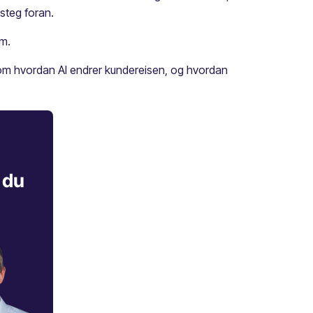
 steg foran.
em.
r om hvordan AI endrer kundereisen, og hvordan