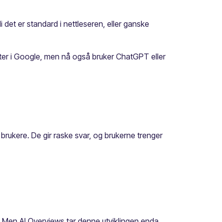
 det er standard i nettleseren, eller ganske
tarter i Google, men nå også bruker ChatGPT eller
brukere. De gir raske svar, og brukerne trenger
. Men AI Overviews tar denne utviklingen enda