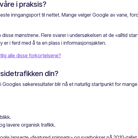
åre i praksis?
este inngangsport til nettet. Mange velger Google av vane, fordi
pp disse mønstrene. Flere svarer i undersøkelsen at de «alltid s
y er i ferd med å ta en plass i informasjonsjakten.
lig alle disse forkortelsene?
sidetrafikken din?
 Googles søkeresultater blir nå et naturlig startpunkt for mange 
blikk.
og lavere organisk trafikk.
gle lanserte «featured snippets» og svarbokser på 2010-tallet