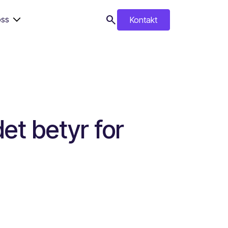
search
ss
Kontakt
search
et betyr for