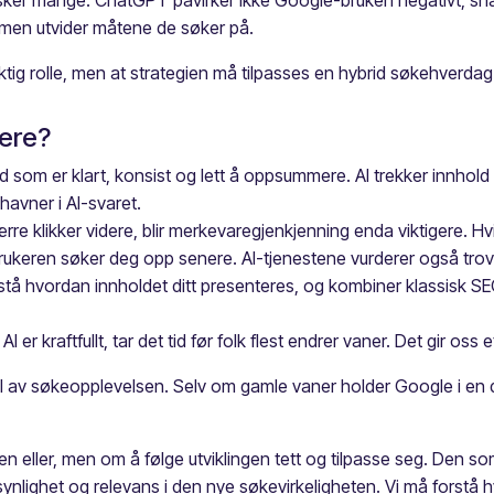
ker mange: ChatGPT påvirker ikke Google-bruken negativt, snare
 men utvider måtene de søker på.
viktig rolle, men at strategien må tilpasses en hybrid søkehverdag
rere?
d som er klart, konsist og lett å oppsummere. AI trekker innhold f
e havner i AI-svaret.
rre klikker videre, blir merkevaregjenkjenning enda viktigere. Hv
brukeren søker deg opp senere. AI-tjenestene vurderer også trov
orstå hvordan innholdet ditt presenteres, og kombiner klassisk S
I er kraftfullt, tar det tid før folk flest endrer vaner. Det gir oss
 del av søkeopplevelsen. Selv om gamle vaner holder Google i en
n eller, men om å følge utviklingen tett og tilpasse seg. Den so
re synlighet og relevans i den nye søkevirkeligheten. Vi må forstå 