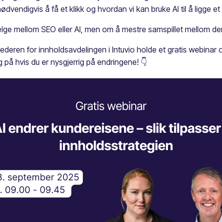
endigvis å få et klikk og hvordan vi kan bruke AI til å ligge et
elge mellom SEO eller AI, men om å mestre samspillet mellom d
deren for innholdsavdelingen i Intuvio holde et gratis webina
 på hvis du er nysgjerrig på endringene! 👇