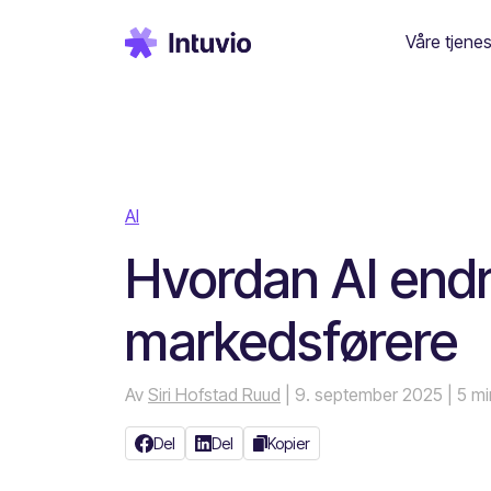
Våre tjenes
AI
Hvordan AI endr
markedsførere
Av
Siri Hofstad Ruud
| 9. september 2025
| 5 mi
Del
Del
Kopier