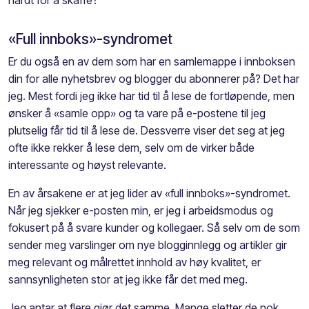
«Full innboks»-syndromet
Er du også en av dem som har en samlemappe i innboksen
din for alle nyhetsbrev og blogger du abonnerer på? Det har
jeg. Mest fordi jeg ikke har tid til å lese de fortløpende, men
ønsker å «samle opp» og ta vare på e-postene til jeg
plutselig får tid til å lese de. Dessverre viser det seg at jeg
ofte ikke rekker å lese dem, selv om de virker både
interessante og høyst relevante.
En av årsakene er at jeg lider av «full innboks»-syndromet.
Når jeg sjekker e-posten min, er jeg i arbeidsmodus og
fokusert på å svare kunder og kollegaer. Så selv om de som
sender meg varslinger om nye blogginnlegg og artikler gir
meg relevant og målrettet innhold av høy kvalitet, er
sannsynligheten stor at jeg ikke får det med meg.
Jeg antar at flere gjør det samme. Mange sletter de nok