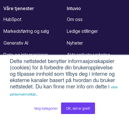
Våre tjenester
Intuvio
HubSpot
Om oss
Markedsføring og salg
Ledige stillinger
Generativ AI
Nyheter
Data og integrasjoner
Aktsomhetsvurdering
Dette nettstedet benytter informasjonskapsler
(cookies) for å forbedre din brukeropplevelse
Kundeservice
Kontakt
og tilpasse innhold som tilbys deg i interne og
CRM
eksterne kanaler basert på hvordan du bruker
nettstedet. Du kan finne mer info om dette i
våre
Shine fra Intuvio
.
personvernvilkår
Blogger
Social
Velg kategorier
OK, det er greit!
Digitalleder
LinkedIn
Inboundbloggen
Instagram