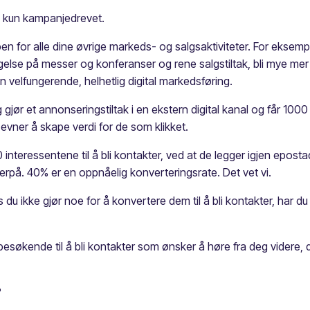
ke kun kampanjedrevet.
 for alle dine øvrige markeds- og salgsaktiviteter. For eksempe
else på messer og konferanser og rene salgstiltak, bli mye mer e
 velfungerende, helhetlig digital markedsføring.
gjør et annonseringstiltak i en ekstern digital kanal og får 1000
evner å skape verdi for de som klikket.
 interessentene til å bli kontakter, ved at de legger igjen epost
erpå. 40% er en oppnåelig konverteringsrate. Det vet vi.
du ikke gjør noe for å konvertere dem til å bli kontakter, har d
besøkende til å bli kontakter som ønsker å høre fra deg videre,
?