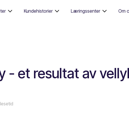
ter
Kundehistorier
Læringssenter
Om o
- et resultat av velly
 lesetid