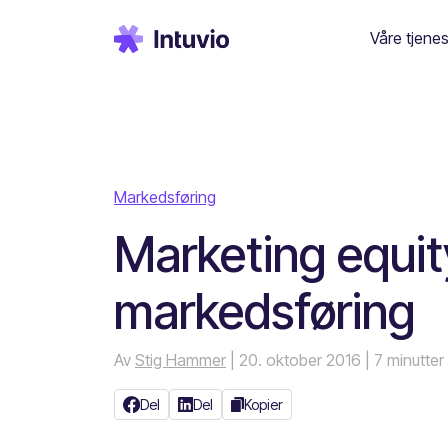
Våre tjenes
Markedsføring
Marketing equity 
markedsføring
Av
Stig Hammer
| 20. oktober 2016
| 7 minutter
Del
Del
Kopier