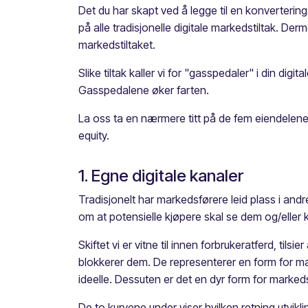
Det du har skapt ved å legge til en konverterin
på alle tradisjonelle digitale markedstiltak. 
markedstiltaket.
Slike tiltak kaller vi for "gasspedaler" i din di
Gasspedalene øker farten.
La oss ta en nærmere titt på de fem eiendelene,
equity.
1. Egne digitale kanaler
Tradisjonelt har markedsførere leid plass i andr
om at potensielle kjøpere skal se dem og/eller k
Skiftet vi er vitne til innen forbrukeratferd, ti
blokkerer dem. De representerer en form for 
ideelle. Dessuten er det en dyr form for marke
De to kurvene under viser hvilken retning utvikli