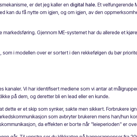
gsmekanisme, er det jeg kaller en
digital hale
. Et velfungerende M
Dermed kan du få nytte om igjen, og om igjen, av den oppmerksomh
gitale markedsføring. Gjennom ME-systemet har du allerede et kjør
 som i modellen over er sortert i den rekkefølgen du bør priori
es kanaler. Vi har identifisert mediene som vi antar at målgrupp
likke på dem, og deretter bli en lead eller en kunde.
lsier at dette er et skip som synker, sakte men sikkert. Forbruker
markedskommunikasjon som avbryter brukeren mens han/hun kons
dskommunikasjon, da effekten er borte når "leieperioden" er over
ngen går. Til venstre ser du klikkraten på bannerannonser fra 200