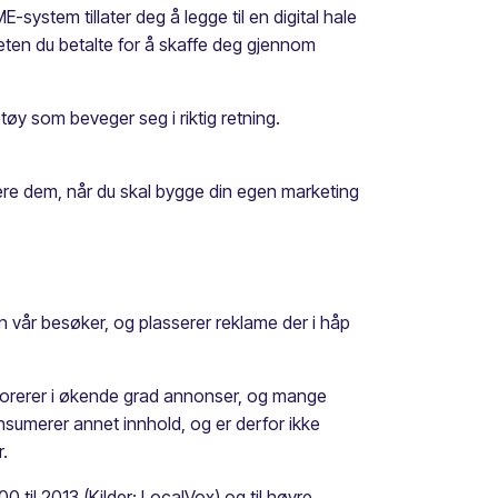
E-system tillater deg å legge til en digital hale
eten du betalte for å skaffe deg gjennom
etøy som beveger seg i riktig retning.
tere dem, når du skal bygge din egen marketing
en vår besøker, og plasserer reklame der i håp
e ignorerer i økende grad annonser, og mange
umerer annet innhold, og er derfor ikke
.
0 til 2013 (Kilder: LocalVox) og til høyre