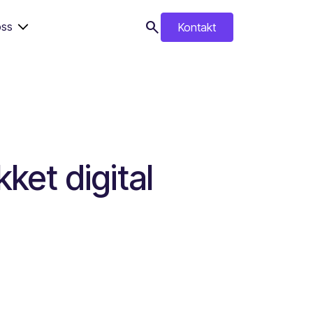
search
ss
Kontakt
search
kket digital