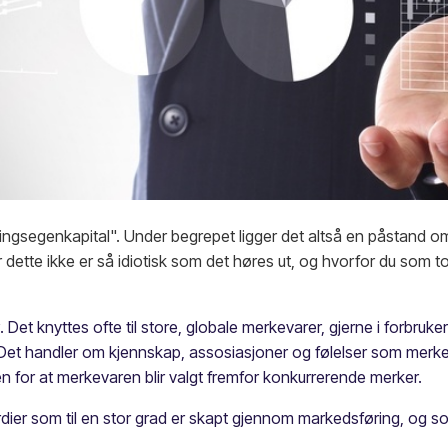
ingsegenkapital". Under begrepet ligger det altså en påstand om
dette ikke er så idiotisk som det høres ut, og hvorfor du som top
. Det knyttes ofte til store, globale merkevarer, gjerne i forbru
 Det handler om kjennskap, assosiasjoner og følelser som merk
 for at merkevaren blir valgt fremfor konkurrerende merker.
rdier som til en stor grad er skapt gjennom markedsføring, og so