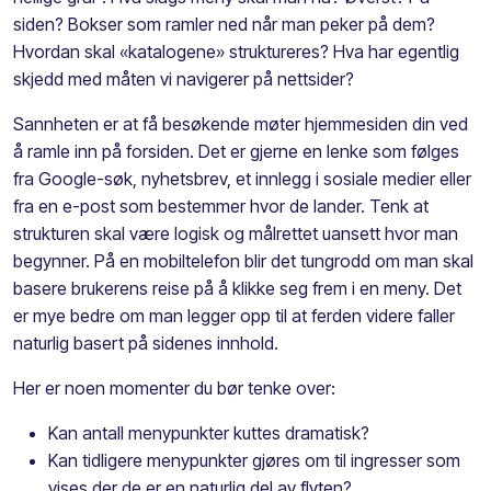
siden? Bokser som ramler ned når man peker på dem?
Hvordan skal «katalogene» struktureres? Hva har egentlig
skjedd med måten vi navigerer på nettsider?
Sannheten er at få besøkende møter hjemmesiden din ved
å ramle inn på forsiden. Det er gjerne en lenke som følges
fra Google-søk, nyhetsbrev, et innlegg i sosiale medier eller
fra en e-post som bestemmer hvor de lander. Tenk at
strukturen skal være logisk og målrettet uansett hvor man
begynner. På en mobiltelefon blir det tungrodd om man skal
basere brukerens reise på å klikke seg frem i en meny. Det
er mye bedre om man legger opp til at ferden videre faller
naturlig basert på sidenes innhold.
Her er noen momenter du bør tenke over:
Kan antall menypunkter kuttes dramatisk?
Kan tidligere menypunkter gjøres om til ingresser som
vises der de er en naturlig del av flyten?