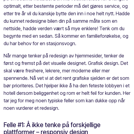
optimalt, etter bestemte perioder må det gjøres service, og
etter tre år vil du kanskje bytte den inn i noe helt nytt. Hadde
du kunnet redesigne bilen din på samme måte som en
nettside, hadde verden vært så mye enklere! Tenk om du
begynte med en sedan. Så kommer en familieforøkelse, og
du har behov for en stasjonsvogn.
Når mange tenker på redesign av hjemmesider, tenker de
først og fremst på det visuelle designet. Grafisk design. Det
skal være freshere, lekrere, mer moderne eller mer
spennende. Nå vet vi at det rent grafiske sjelden er det som
bør prioriteres. Det hjelper ikke å ha den feteste lobbyen i et
hotell dersom beliggenhet og rom er helt feil for kunden. Her
tar jeg for meg noen typiske feller som kan dukke opp når
noen vurderer et redesign.
Felle #1: Å ikke tenke på forskjellige
plattformer – responsiv design