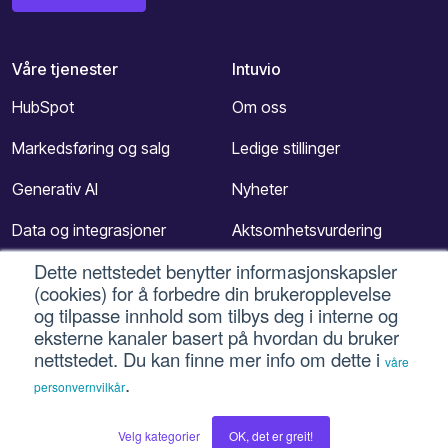
Våre tjenester
Intuvio
HubSpot
Om oss
Markedsføring og salg
Ledige stillinger
Generativ AI
Nyheter
Data og integrasjoner
Aktsomhetsvurdering
Dette nettstedet benytter informasjonskapsler
Kundeservice
Kontakt
(cookies) for å forbedre din brukeropplevelse
CRM
og tilpasse innhold som tilbys deg i interne og
eksterne kanaler basert på hvordan du bruker
Shine fra Intuvio
nettstedet. Du kan finne mer info om dette i
våre
.
personvernvilkår
Blogger
Social
Digitalleder
LinkedIn
Velg kategorier
OK, det er greit!