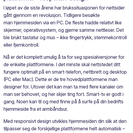
I løpet av de siste årene har brukssituasjonen for nettsider
gått gjennom en revolusjon. Tidligere besøkte
man hjemmesiden via en PC. De fleste hadde relativt like
skjermer, operativsystem, og gjerne samme nettleser. Det
ble brukt tastatur og mus – ikke fingertrykk, stemmekontroll
eller fjernkontroll.
Nå er det komplett umulig å ta for seg spesialversjoner for
de enkelte plattformene. I det minste skal nettstedet ditt
fungere optimalt på en smart-telefon, nettbrett og desktop
(PC eller Mac). Dette er de tre hovedplattformene man
designer for. Utover det kan man ta med flere kanaler om
man ser behovet, og her skjer ting fort. Smart-tv er godt i
gang. Noen kan til og med finne på å surfe på din bedrifts
hjemmeside fra et armbåndsur.
Med responsivt design utvikles hjemmesiden din slik at den
tilpasser seg de forskjellige plattformene helt automatisk –