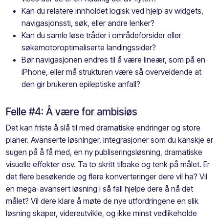
Kan du relatere innholdet logisk ved hjelp av widgets,
navigasjonssti, søk, eller andre lenker?
Kan du samle løse tråder i områdeforsider eller
søkemotoroptimaliserte landingssider?
Bør navigasjonen endres til å være lineær, som på en
iPhone, eller må strukturen være så overveldende at
den gir brukeren epileptiske anfall?
Felle #4: Å være for ambisiøs
Det kan friste å slå til med dramatiske endringer og store
planer. Avanserte løsninger, integrasjoner som du kanskje er
sugen på å få med, en ny publiseringsløsning, dramatiske
visuelle effekter osv. Ta to skritt tilbake og tenk på målet. Er
det flere besøkende og flere konverteringer dere vil ha? Vil
en mega-avansert løsning i så fall hjelpe dere å nå det
målet? Vil dere klare å møte de nye utfordringene en slik
løsning skaper, videreutvikle, og ikke minst vedlikeholde