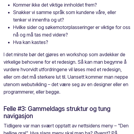
Kommer ikke det viktige innholdet frem?
Snakker vi samme språk som kundene våre, eller
tenker vi innenfra og ut?
Hvilke sider og søkemotorplasseringer er viktige for oss
nå og må tas med videre?
Hva kan kastes?
I det minste bør det gjøres en workshop som avdekker de
virkelige behovene for et redesign. Så kan man begynne å
vurdere hvorvidt utfordringene vil løses med et redesign,
eller om det må sterkere lut til. Uansett kommer man neppe
utenom webutvikling – det være seg av en designer eller en
programmerer, eller begge.
Felle #3: Gammeldags struktur og tung
navigasjon
Tidligere var man svært opptatt av nettsidens meny – "Den
hellige gral". Hva slags meny skal man ha? Øverst? På