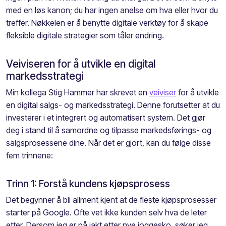
med en løs kanon
;
du har ingen anelse om hva eller hvor du
treffer. Nøkkelen er å benytte digitale verktøy for å skape
fleksible digitale strategier
som tåler endring.
Veiviseren for å utvikle en digital
markedsstrategi
Min kollega Stig Hammer har skrevet en
veiviser
for å utvikle
en digital salgs- og markedsstrategi. Denne forutsetter at du
investerer i et integrert og automatisert system.
Det gjør
deg
i stand til å samordne og tilpasse markedsførings
-
og
salgsprosessene
dine
. Når det er gjort
,
kan du følge disse
fem trinnene:
Trinn 1: Forstå kundens kjøpsprosess
Det begynner å bli allmen
t
kjent at de fleste kjøpsprosesser
starter på Google. Ofte vet ikke kunden selv hva de
leter
etter. Dersom jeg er på jakt etter nye joggesko, søker jeg