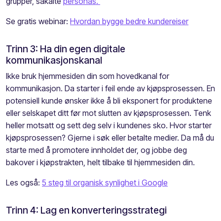
grupper, såkalte
personas.
Se gratis webinar:
Hvordan bygge bedre kundereiser
Trinn 3:
Ha din egen digitale
kommunikasjonskanal
Ikke bruk hjemmesiden din som hovedkanal for
kommunikasjon.
D
a
starter i feil ende av kjøpsprosessen. En
potensiell kunde ønsker ikke å bli eksponert for produktene
eller selskapet ditt før mot slutten av kjøpsprosessen. Tenk
heller motsatt og sett deg
selv
i
kundenes
sko
. H
vor starter
kjøpsprosessen? Gjerne i søk eller betalte medier. Da må du
starte med å promotere innholdet der, og jobbe deg
bakover i kjøpstrakten, helt tilbake til hjemmesiden din.
Les også:
5 steg til organisk synlighet i Google
Trinn 4:
Lag en konverteringsstrategi