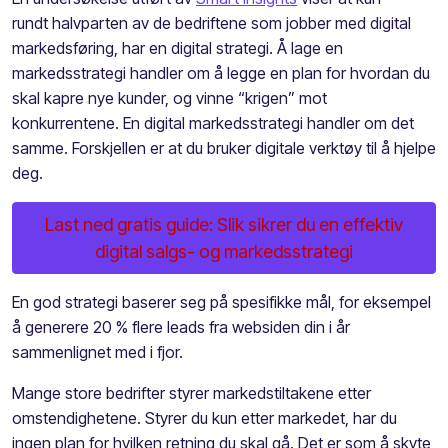
rundt
halvparten av de bedriftene som jobber med digital
markedsføring, har en digital strategi
.
Å lage en
m
arkedsstrategi handler om å legge en plan for hvordan
du
skal kapre nye kunder, og vinne “krigen” mot
konkurrentene. En digital markedsstrategi handler om det
samme
.
F
orskjellen er at
du bruker
digitale verktøy til å hjelpe
deg
.
Last ned gratis guide: Slik sikrer du en effektiv
digital salgs- og markedsstrategi
En god
strategi baserer seg på spesifikke mål
,
for eksempel
å generere 20
%
fler
e
leads fra websiden din i år
sammenlignet med i fjor.
Mange store bedrifter styrer markedstiltakene etter
omstendighetene
.
Styrer du kun
etter markedet
,
har du
ingen plan for hvilken retning du skal gå. Det er som å skyte