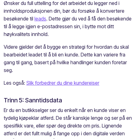
Ønsker du
full uttelling for det arbeidet du legger ned i
innholdsproduksjon
en din
, bør du forsøke å konvertere
besøkende til
leads
. Dette
gjør du
ved å få den besøkende
til å legge igjen e-postadresse
n sin
,
i bytte mot ditt
høykvalitets innhold.
Videre gjelder det å bygge en strategi for hvordan du skal
bearbeidet
leadet
til å bli
en kunde. Dette kan
variere
fra
gang til gang, basert på
hvilke
handlinger kunden foretar
seg.
Les også:
Slik forbedrer du dine kundereiser
Trinn 5: Sanntidsdata
Er du
en butikkselger
ser du enkelt
når en kunde viser en
tydelig kjøp
e
klar atferd
. D
e står kanskje lenge
og
ser på en
spesifikk vare, eller spør deg direkte om pris.
Lignende
atferd er det
fullt mulig å fange opp i den digitale verden