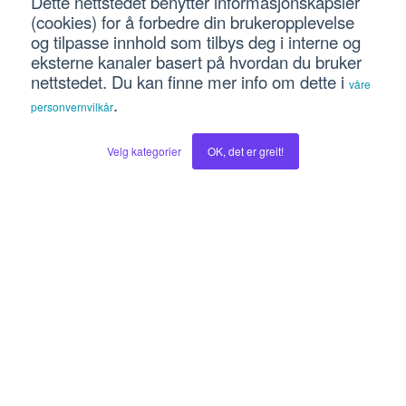
Dette nettstedet benytter informasjonskapsler
(cookies) for å forbedre din brukeropplevelse
Kundeservice
Kontakt
og tilpasse innhold som tilbys deg i interne og
CRM
eksterne kanaler basert på hvordan du bruker
nettstedet. Du kan finne mer info om dette i
våre
Shine fra Intuvio
.
personvernvilkår
Blogger
Social
Velg kategorier
OK, det er greit!
Digitalleder
LinkedIn
Inboundbloggen
Instagram
Hubspotbloggen
Facebook
Vekstoppskrifter
Youtube
© 2026 Intuvio AS