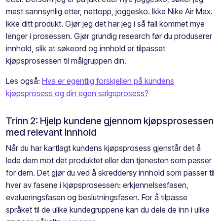
mest sannsynlig etter
,
nettopp, joggesko. Ikke Nike Air Max
.
Ikke
ditt produkt
.
Gjør jeg det
har
jeg
i så fall
kommet mye
lenger
i prosessen. Gjør grundig research før du produserer
innhold, slik at søkeord og innhold
er tilpasset
kjøpsprosessen
til
målgruppen din
.
Les også:
Hva er egentlig forskjellen på kundens
kjøpsprosess og din egen salgsprosess?
Trinn 2:
Hjelp kundene gjennom kjøpsprosessen
med relevant innhold
Når du har kartlagt kundens kjøpsprosess gjenstår det å
lede dem mot det
produktet eller
den
tjenesten som passer
for
dem
.
Det gjør du ved å skreddersy innhold som passer til
hver av fasene i kjøpsprosessen: erkjennelsesfasen,
evalueringsfasen og beslutningsfasen.
For å tilpasse
språket til
de
ulike kundegruppe
ne kan du dele de inn i ulike