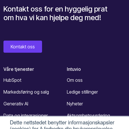
Kontakt oss for en hyggelig prat
om hva vi kan hjelpe deg med!
Kontakt oss
Våre tjenester
Intuvio
HubSpot
Om oss
Markedsføring og salg
Ledige stillinger
Generativ AI
Nyheter
Data og integrasjoner
Aktsomhetsvurdering
Dette nettstedet benytter informasjonskapsler
Kundeservice
Kontakt
(cookies) for å forbedre din brukeropplevelse