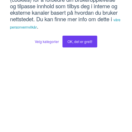
og tilpasse innhold som tilbys deg i interne og
CRM
eksterne kanaler basert på hvordan du bruker
nettstedet. Du kan finne mer info om dette i
våre
Shine fra Intuvio
.
personvernvilkår
Blogger
Social
Velg kategorier
OK, det er greit!
Digitalleder
LinkedIn
Inboundbloggen
Instagram
Hubspotbloggen
Facebook
Vekstoppskrifter
Youtube
© 2026 Intuvio AS
Personvern og vilkår for bruk
-
Bruk av informasjonskapsler