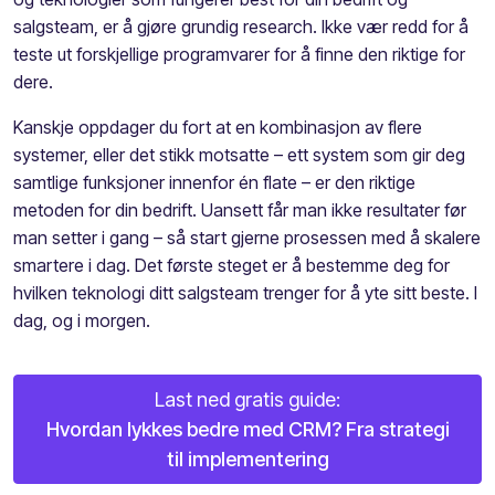
salgsteam, er å gjøre grundig
research
. Ikke vær redd for å
teste ut forskjellige programvarer for å finne den riktige for
dere.
Kanskje oppdager du fort at en kombinasjon av flere
systemer, eller det stikk motsatte – ett system som gir deg
samtlige funksjoner innenfor én flate – er den riktige
metoden for din bedrift. Uansett får man ikke resultater før
man setter i gang – så start gjerne prosessen med å skalere
smartere i dag
. Det første steget er å bestemme deg for
hvilke
n
teknologi
ditt salgsteam trenger for å yte sitt beste.
I
dag, og i morgen.
Last ned gratis guide:
Hvordan lykkes bedre med CRM? Fra strategi
til implementering