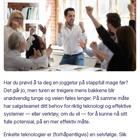
Har
du
prøvd å ta
deg
en joggetur på stappfull mage
før
?
Det
går
jo, men turen
er
treigere mens bakkene blir
unødvendig tunge
og veien
føles
leng
er.
På samme måte
har salgsteamet ditt behov for riktig teknologi og
effektive
systemer —
eller
verktøy, om du vil — for å kunne
nå sitt
fulle potensial
, på en mer effektiv måte.
Enkelte
teknologier
er (forhåpentligvis) en selvfølge. Slik