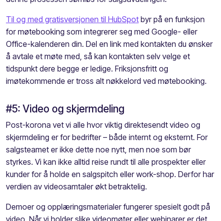
Til og med gratisversjonen til
H
u
bSpot
byr på
en
funksjon
for
møtebooking som integrerer seg med Google- eller
Office-kalenderen
din
.
Del
en link med kontakten du ønsker
å avtale et møte med, så kan
kontakten
selv
velge et
tidspunkt dere begge er ledige. Friksjonsfritt og
imøtekommende er tross alt nøkkelord ved møtebooking.
#5: Video og skjermdeling
Post-korona vet vi alle hvor viktig
direktesendt
video og
skjermdeling er for bedrifter – både internt og eksternt.
For
salgsteamet er ikke dette noe nytt,
men
noe som bør
styrkes. Vi kan ikke alltid reise rundt til alle prospekter
eller
kunder for å holde en
salgspitch
eller
work
-shop
.
Derfor har
verdien av videosamtaler økt betraktelig.
Demoer og opplæringsmaterialer fungerer spesielt godt på
video. Når vi holder slike videomøter eller
webinarer
er det