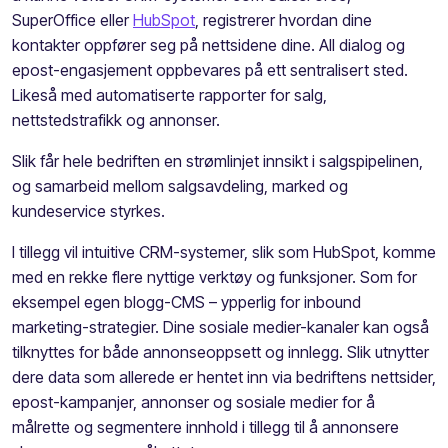
SuperOffice eller
HubSpot
,
registrerer hvordan dine
kontakte
r
oppfør
er seg
på nettsidene dine
. A
ll dialog og
epost-engasjement
oppbevares
på ett sentralisert sted.
Likeså med
automatiserte rapporter for salg,
nettstedstrafikk og annonser
.
Slik får hele bedriften
en
strømlinjet innsikt
i salgspipelinen
,
og samarbeid mellom salgsavdeling, marked og
kundeservice styrkes.
I tillegg vil intuitive CRM-systemer, slik som
HubSpot
, komme
med en rekke flere nyttige verktøy og funksjoner. Som for
eksempel egen blogg-CMS
–
ypperlig for
inbound
marketing
-strategier
. Dine sosiale
m
edier
-kanaler kan også
tilknyttes
for både annonseoppsett og
innlegg
.
Slik
utnytte
r
dere
data som allerede er hentet inn via
bedriftens
nettside
r
,
epost-kampanjer, annonser og sosiale medier for å
målrette
og segmentere innhold
i tillegg til å
annon
sere