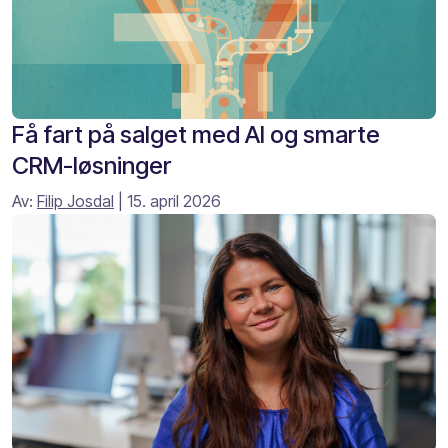
Få fart på salget med AI og smarte
CRM-løsninger
Av:
Filip Josdal
| 15. april 2026