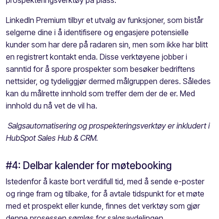
prospekteringsverktøy
på plass.
LinkedIn
Premium tilbyr et utvalg av funksjoner
,
som bistår
selgerne dine i å identifisere og engasjere potensielle
kunder som
har
dere på
radaren
sin
,
men som ikke har blitt
en registrert kontakt
enda.
Disse verktøyene jobber i
sanntid
for å
spore
prospekter som besøker
bedriftens
nett
si
d
er
,
og
tydeliggjør
dermed målgruppen
deres
.
Således
kan du
målrette
innhold som treffer dem der de er. Med
innhold du nå vet de vil ha.
S
algsautomatisering og prospekteringsverktøy er inkludert i
HubSpot
Sales
Hub
& CRM.
#4: Delbar kalender for møtebooking
Istedenfor å kaste bort verdifull tid
,
med å sende e-poster
og ringe fram og tilbake
,
for å avtale tidspunkt for et møte
med et prospekt eller kunde, finnes det verktøy som gjør
denne prosessen sømløs for salgsavdelingen.