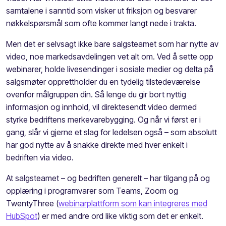
samtalene i
sanntid
som
visker ut
friksjon og besvarer
nøkkelspørsmål
som ofte kommer
langt nede i trakta.
Men det
er selvsagt ikke bare salgsteamet som har nytte av
video, noe markedsavdelingen vet alt om. Ved å sette opp
webinarer
, holde livesendinger i sosiale medier
og delta på
salgsmøter
opprettholder du en
tydelig
tilstedeværelse
ovenfor
målgruppen
din. Så lenge du gir bort nyttig
informasjon og innhold,
vil
direktesendt video
dermed
styrke
bedriftens
merkevarebygging.
Og når vi først er i
gang, slår vi gjerne et slag for ledelsen også – som absolutt
har god nytte av å snakke direkte med hver enkelt i
bedriften
via
video.
At salgsteamet
–
og bedriften generelt
–
har tilgang på og
opplæring
i
programvarer som Teams, Zoom og
TwentyThree
(
webinarplattform
som kan integreres med
HubSpot
)
er med andre ord like viktig som det er enkelt.