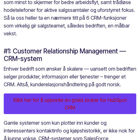
som
minst to
skjermer
for bedre arbeidsflyt, samt trådløse
hodetelefoner for aktive salgssamtaler og
uforstyrret fokus
.
Så la oss heller ta en nærmere titt på
6
CRM-funksjoner
som virkelig gir salgsteamet, således bedriften, en
målbar
vekst
.
#1: Customer Relationship Management —
CRM-system
Enhver bedrift
som ønsker å skalere
— uansett om bedriften
selger produkter, informasjon eller tjenester
–
trenger et
CRM
. Altså,
kunderelasjonshåndtering på godt norsk.
Klikk her for å opprette en gratis bruker for HubSpot
CRM
Gamle systemer
som kun plotter inn kunder og
interessenters kontaktinfo og kjøpshistorikk, er ikke nok
for
å kunne vokse. CRM-system
er som SalesForce,