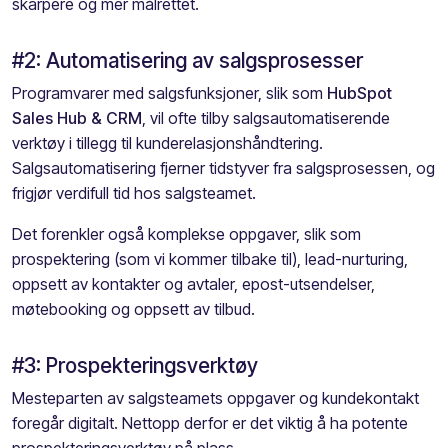
skarpere og mer målrettet.
#2: Automatisering av salgsprosesser
Programvarer med salgsfunksjoner
, slik som
Hu
bSpot
Sales
Hub
& CRM
, vil ofte tilby salgsautomatiserende
verktøy i tillegg til kunderelasjonshåndtering.
Salgsautomatisering fjerner tidstyver
fra
salgsprosessen, og
frigjør verdifull tid
hos salgsteamet
.
De
t
forenkler også komplekse oppgaver, slik som
prospektering
(som vi kommer tilbake til), lead-
nurturing
,
oppsett av kontakter og avtaler, epost-utsendelser,
møtebooking og oppsett av
tilbud
.
#3: Prospekteringsverktøy
Mesteparten av salgsteamets oppgaver og
kundekontakt
foregår digitalt. Nettopp derfor er det viktig å ha potente