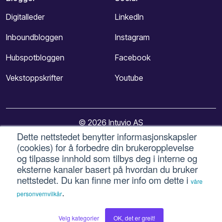
Digitalleder
LinkedIn
Inboundbloggen
Instagram
Hubspotbloggen
Facebook
Vekstoppskrifter
Youtube
© 2026 Intuvio AS
Dette nettstedet benytter informasjonskapsler
(cookies) for å forbedre din brukeropplevelse
Personvern og vilkår for bruk
-
Bruk av informasjonskapsler
og tilpasse innhold som tilbys deg i interne og
-
Cookie-innstillinger
eksterne kanaler basert på hvordan du bruker
nettstedet. Du kan finne mer info om dette i
våre
.
personvernvilkår
Velg kategorier
OK, det er greit!