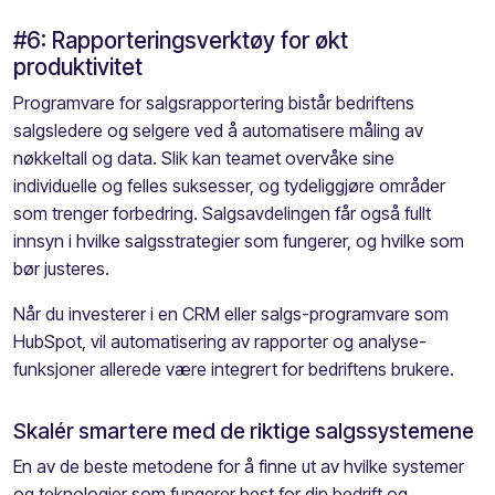
#6: Rapporteringsverktøy for økt
produktivitet
Programvare for salgsrapportering bistår bedriftens
salgsledere og selgere ved å automatisere måling av
nøkkeltall og data. Slik kan teamet overvåke sine
individuelle og felles suksesser,
og tydeliggjøre
områder
som trenger forbedring. Salgsavdelingen får også fullt
innsyn i hvilke salgsstrategier som fungerer, og hvilke som
bør justeres.
Når du investerer i en CRM eller salgs-programvare som
HubSpot
, vil
automatisering av rapporter
og analyse-
funksjoner allerede være integrert for bedriftens brukere.
Skal
é
r
smartere med de riktige salgssystemene
En av de beste
metodene
for å finne ut av hvilke systemer
og
teknologier
som fungerer best for din bedrift og