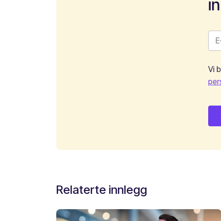
i
Vi 
per
Relaterte innlegg