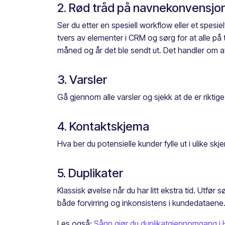
2. Rød tråd på navnekonvensjo
Ser du etter en spesiell workflow eller et spes
tvers av elementer i CRM og sørg for at alle på
måned og år det ble sendt ut. Det handler om at 
3. Varsler
Gå gjennom alle varsler og sjekk at de er riktige
4. Kontaktskjema
Hva ber du potensielle kunder fylle ut i ulike 
5. Duplikater
Klassisk øvelse når du har litt ekstra tid. Utfø
både forvirring og inkonsistens i kundedataene
Les også:
Sånn gjør du duplikatgjennomgang i