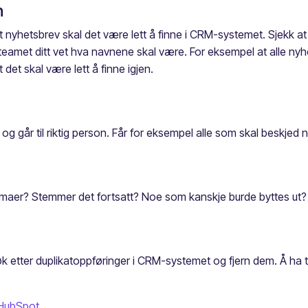
n
ielt nyhetsbrev skal det være lett å finne i CRM-systemet. Sjekk 
 teamet ditt vet hva navnene skal være. For eksempel at alle nyh
det skal være lett å finne igjen.
 og går til riktig person. Får for eksempel alle som skal beskjed
skjemaer? Stemmer det fortsatt? Noe som kanskje burde byttes ut
r søk etter duplikatoppføringer i CRM-systemet og fjern dem. Å h
.
 HubSpot