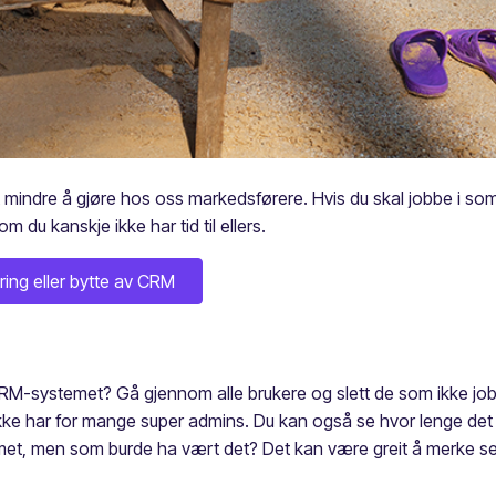
 mindre å gjøre hos oss markedsførere. Hvis du skal jobbe i somme
 du kanskje ikke har tid til ellers.
ring eller bytte av CRM
i CRM-systemet? Gå gjennom alle brukere og slett de som ikke job
ikke har for mange super admins. Du kan også se hvor lenge det e
emet, men som burde ha vært det? Det kan være greit å merke se