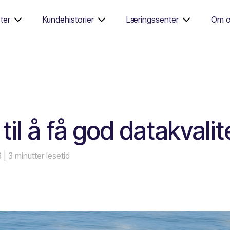
ter
Kundehistorier
Læringssenter
Om o
l å få god datakvalit
23
| 3 minutter lesetid