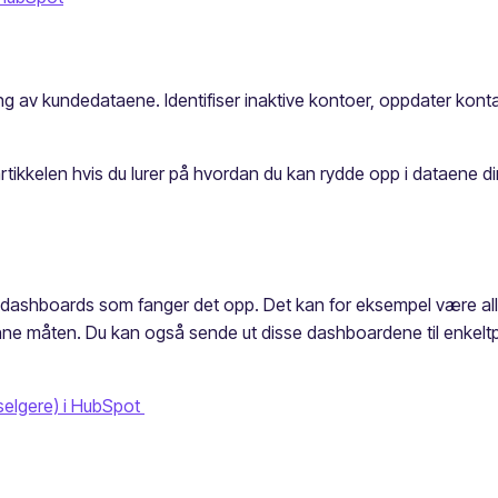
g av kundedataene. Identifiser inaktive kontoer, oppdater konta
rtikkelen hvis du lurer på hvordan du kan rydde opp i dataene d
pp dashboards som fanger det opp. Det kan for eksempel være all
enne måten. Du kan også sende ut disse dashboardene til enkel
selgere) i HubSpot