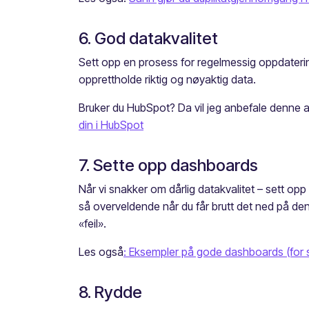
6. God datakvalitet
Sett opp en prosess for regelmessig oppdaterin
opprettholde riktig og nøyaktig data.
Bruker du HubSpot? Da vil jeg anbefale denne a
din i HubSpot
7. Sette opp dashboards
Når vi snakker om dårlig datakvalitet – sett o
så overveldende når du får brutt det ned på d
«feil».
Les også
: Eksempler på gode dashboards (for 
8. Rydde