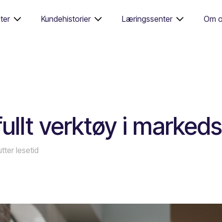
ter
Kundehistorier
Læringssenter
Om o
ullt verktøy i marked
utter lesetid