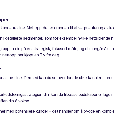
n
pper
e kundene dine. Nettopp det er grunnen til at segmentering av kon
i detaljerte segmenter, som for eksempel hvilke nettsider de ha
pen din på en strategisk, fokusert måte, og du unngår å send
nettopp har kjøpt en TV fra deg.
r
kanalene dine. Dermed kan du se hvordan de ulike kanalene pre
rkedsføringsstrategien din, kan du tilpasse budskapene, lage m
ften din å vokse.
ner med potensielle kunder – det handler om å bygge en komple