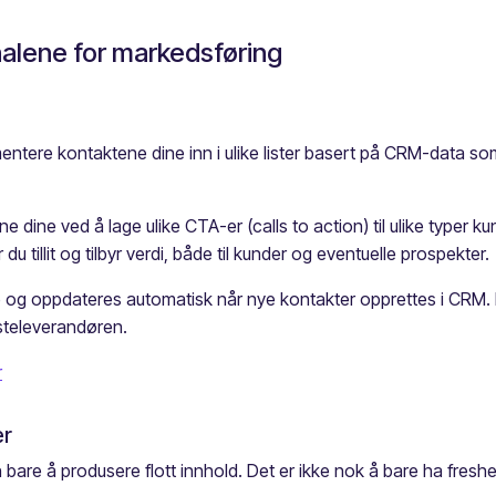
analene for markedsføring
tere kontaktene dine inn i ulike lister basert på CRM-data som
ene dine ved å lage ulike CTA-er (calls to action) til ulike typer
 tillit og tilbyr verdi, både til kunder og eventuelle prospekter.
de og oppdateres automatisk når nye kontakter opprettes i CRM. 
esteleverandøren.
r
er
are å produsere flott innhold. Det er ikke nok å bare ha freshe