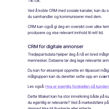
TikTok.
Ved å koble CRM med sosiale kanaler, kan du se
du samhandler og kommuniserer med dem.
CRM kan også gi deg en oversikt over ulike tem
produsere og vise relevant innhold til rett tid.
CRM for digitale annonser
Tredjepartsdata hjelper deg å nå en bred målgr
mennesker. Dataene lar deg lage relevante anno
Du kan for eksempel opprette en tilpasset målg
målgruppen kan du deretter sette opp en svært 
Les også:
Hva er egentlig forskjellen på kund
Dette tiltaket kan ha stor innvirkning både på
du egentlig er relevante? Ved å markedsføre på
dermed ikke bli frustrerte eller irriterte.