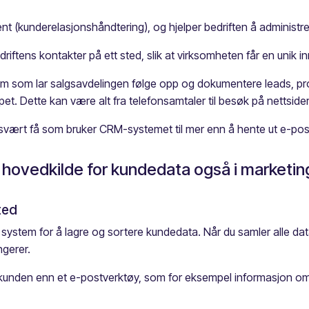
 (kunderelasjonshåndtering), og hjelper bedriften å administr
tens kontakter på ett sted, slik at virksomheten får en unik inn
m som lar salgsavdelingen følge opp og dokumentere leads, pro
et. Dette kan være alt fra telefonsamtaler til besøk på nettsider 
 svært få som bruker CRM-systemet til mer enn å hente ut e-post
hovedkilde for kundedata også i marketin
ted
et system for å lagre og sortere kundedata. Når du samler alle da
ngerer.
unden enn et e-postverktøy, som for eksempel informasjon om n