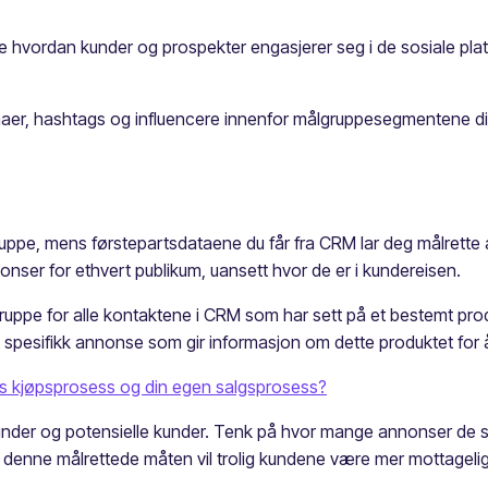
 hvordan kunder og prospekter engasjerer seg i de sosiale plat
aer, hashtags og influencere innenfor målgruppesegmentene dine
uppe, mens førstepartsdataene du får fra CRM lar deg målrette
nser for ethvert publikum, uansett hvor de er i kundereisen.
ruppe for alle kontaktene i CRM som har sett på et bestemt pro
spesifikk annonse som gir informasjon om dette produktet for 
ens kjøpsprosess og din egen salgsprosess?
 kunder og potensielle kunder. Tenk på hvor mange annonser de s
 denne målrettede måten vil trolig kundene være mer mottageli