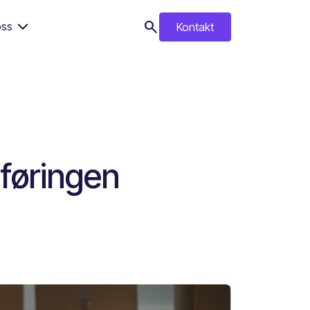
search
ss
Kontakt
search
sføringen