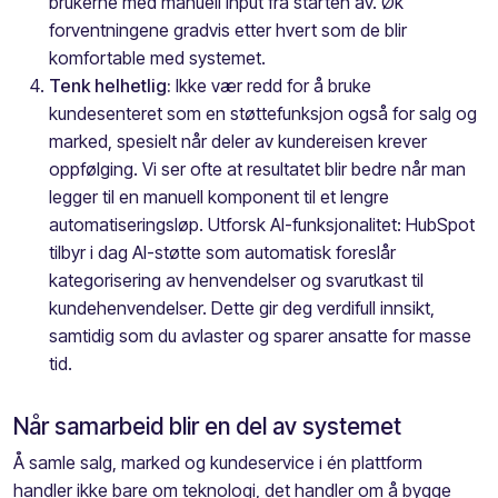
brukerne med manuell input fra starten av. Øk
forventningene gradvis etter hvert som de blir
komfortable med systemet.
Tenk helhetlig:
Ikke vær redd for å bruke
kundesenteret som en støttefunksjon også for salg og
marked, spesielt når deler av kundereisen krever
oppfølging. Vi ser ofte at resultatet blir bedre når man
legger til en manuell komponent til et lengre
automatiseringsløp. Utforsk AI-funksjonalitet: HubSpot
tilbyr i dag AI-støtte som automatisk foreslår
kategorisering av henvendelser og svarutkast til
kundehenvendelser. Dette gir deg verdifull innsikt,
samtidig som du avlaster og sparer ansatte for masse
tid.
Når samarbeid blir en del av systemet
Å samle salg, marked og kundeservice i én plattform
handler ikke bare om teknologi, det handler om å bygge