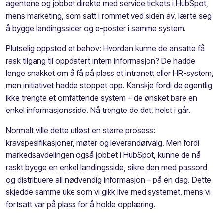
agentene og jobbet direkte med service tickets i HubSpot,
mens marketing, som satt i rommet ved siden av, lærte seg
å bygge landingssider og e-poster i samme system.
Plutselig oppstod et behov: Hvordan kunne de ansatte få
rask tilgang til oppdatert intern informasjon? De hadde
lenge snakket om å få på plass et intranett eller HR-system,
men initiativet hadde stoppet opp. Kanskje fordi de egentlig
ikke trengte et omfattende system – de ønsket bare en
enkel informasjonsside. Nå trengte de det, helst i går.
Normalt ville dette utløst en større prosess:
kravspesifikasjoner, møter og leverandørvalg. Men fordi
markedsavdelingen også jobbet i HubSpot, kunne de nå
raskt bygge en enkel landingsside, sikre den med passord
og distribuere all nødvendig informasjon – på én dag. Dette
skjedde samme uke som vi gikk live med systemet, mens vi
fortsatt var på plass for å holde opplæring.