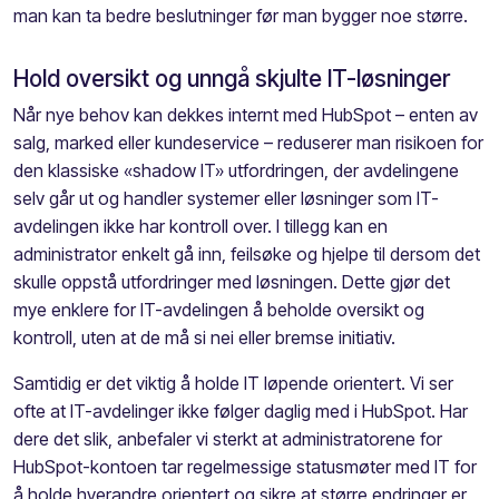
man kan ta bedre beslutninger før man bygger noe større.
Hold oversikt og unngå skjulte IT-løsninger
Når nye behov kan dekkes internt med HubSpot – enten av
salg, marked eller kundeservice – reduserer man risikoen for
den klassiske «shadow IT» utfordringen, der avdelingene
selv går ut og handler systemer eller løsninger som IT-
avdelingen ikke har kontroll over. I tillegg kan en
administrator enkelt gå inn, feilsøke og hjelpe til dersom det
skulle oppstå utfordringer med løsningen. Dette gjør det
mye enklere for IT-avdelingen å beholde oversikt og
kontroll, uten at de må si nei eller bremse initiativ.
Samtidig er det viktig å holde IT løpende orientert. Vi ser
ofte at IT-avdelinger ikke følger daglig med i HubSpot. Har
dere det slik, anbefaler vi sterkt at administratorene for
HubSpot-kontoen tar regelmessige statusmøter med IT for
å holde hverandre orientert og sikre at større endringer er