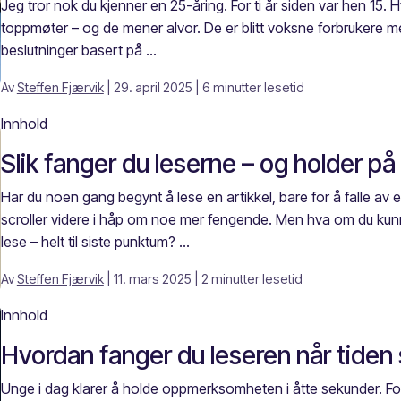
Jeg tror nok du kjenner en 25-åring. For ti år siden var hen 15. 
toppmøter – og de mener alvor. De er blitt voksne forbrukere m
beslutninger basert på ...
Av
Steffen Fjærvik
| 29. april 2025
| 6 minutter lesetid
Innhold
Slik fanger du leserne – og holder p
Har du noen gang begynt å lese en artikkel, bare for å falle av et
scroller videre i håp om noe mer fengende. Men hva om du kunne
lese – helt til siste punktum? ...
Av
Steffen Fjærvik
| 11. mars 2025
| 2 minutter lesetid
Innhold
Hvordan fanger du leseren når tiden 
Unge i dag klarer å holde oppmerksomheten i åtte sekunder. For 