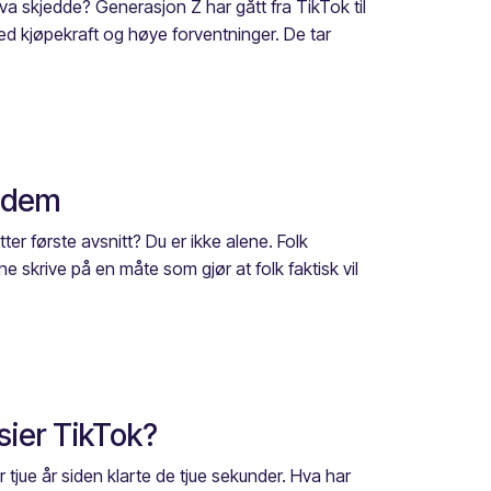
Hva skjedde? Generasjon Z har gått fra TikTok til
ed kjøpekraft og høye forventninger. De tar
å dem
ter første avsnitt? Du er ikke alene. Folk
 skrive på en måte som gjør at folk faktisk vil
sier TikTok?
tjue år siden klarte de tjue sekunder. Hva har