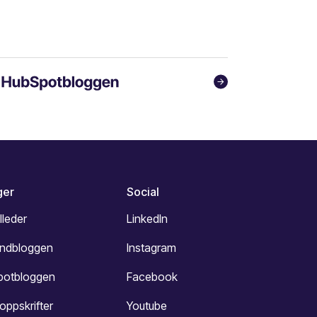
ger
Social
lleder
LinkedIn
undbloggen
Instagram
potbloggen
Facebook
oppskrifter
Youtube