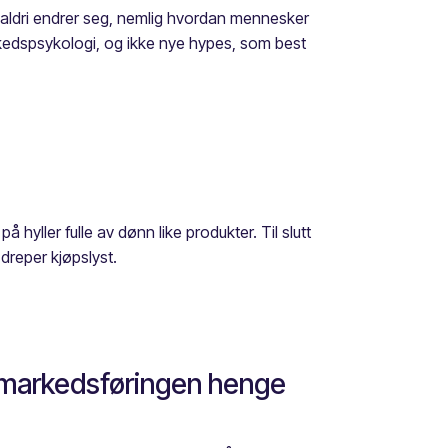
om aldri endrer seg, nemlig hvordan mennesker
arkedspsykologi, og ikke nye hypes, som best
å hyller fulle av dønn like produkter. Til slutt
dreper kjøpslyst.
å markedsføringen henge