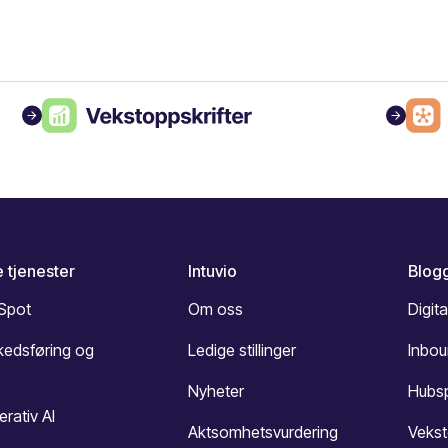
 tjenester
Intuvio
Blog
Spot
Om oss
Digita
kedsføring og
Ledige stillinger
Inbo
Nyheter
Hubs
rativ AI
Aktsomhetsvurdering
Vekst