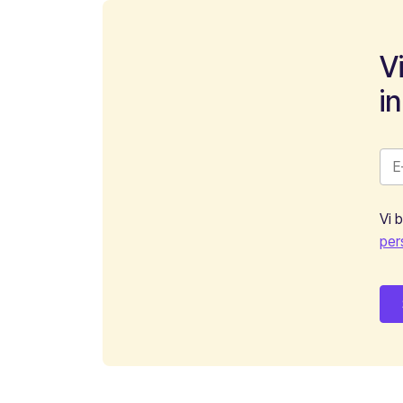
V
i
Vi 
per